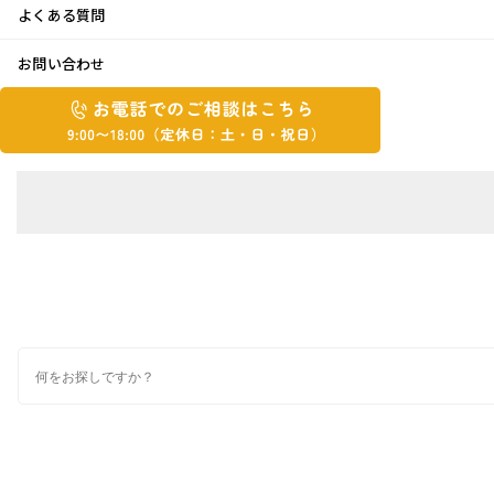
よくある質問
お問い合わせ
お
お
電
電
話
話
で
で
の
メ
の
ご
ー
相
ル
ご
談
マ
相
ガ
FOLLOW
談
ジ
ン
は
の
こ
検
登
ち
索
録
ら
9:00~18:00（定
カ
休
テ
ゴ
日：