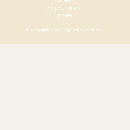
利用規約
プライバシーポリシー
会社概要
© wanwankb.com All Rights Reserved 2024