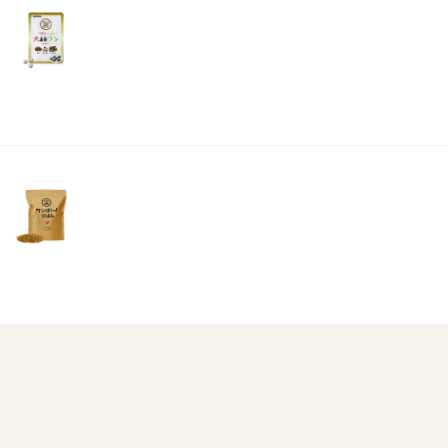
リ
土・
日・
祝
日）