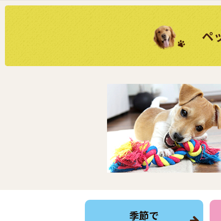
ペ
季節で