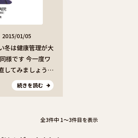
2015/01/05
い冬は健康管理が大
同様です 今一度ワ
直してみましょう。
続きを読む
の。 しかし、高齢
れる場合は慎重に。
うことがストレスに
全
3
件中 1〜3件目を表示
を避けるために継ぎ
のもいいですね。床