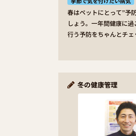
季節で気を付けたい病気
春はペットにとって”予
しょう。一年間健康に過
行う予防をちゃんとチェ
応してあげましょう。 ■
かくなるとヒトも犬も猫
なりますが、それはノミ
が高くなるにつれ繁殖力
冬の健康管理
対策が必要です。動物病
を処方してもらうといい
春は冬毛か･･･