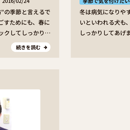
2016/02/24
季節で気を付けたい
防”の季節と言えるで
冬は病気になりやす
ごすためにも、春に
いといわれる犬も
ックしてしっかり対
しっかりしてあげま
ノミ・ダニ予防 温
老犬・病中・病後
続きを読む
も活発に動きやすく
■乾燥対策も重要
やダニも同じ。気温
と呼吸器に負担が
も増すため、早めの
炎症を起こしがちで
院で相談し、駆除剤
屋はかなり乾燥し
でしょう。 また、
湿･･･