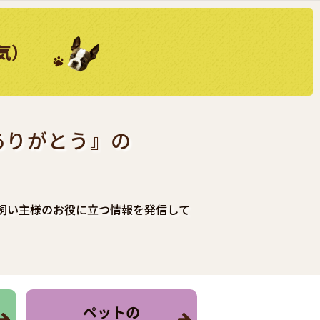
気）
ありがとう』の
飼い主様のお役に⽴つ情報を発信して
ペットの