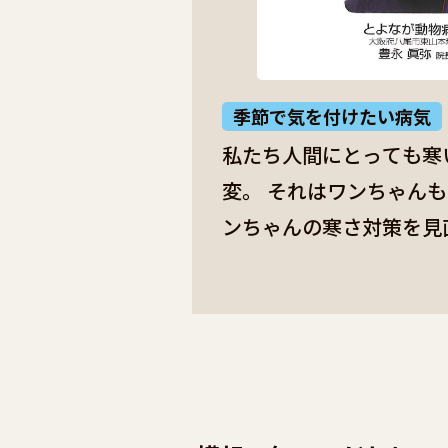
季節で気を付けたい病気
私たち人間にとっても寒
変。 それはワンちゃんも
ンちゃんの寒さ対策を見
■屋外犬の場合 犬舎は日当たりの良い場所
へと移動してあげたいも
犬で痴呆等の症状が見ら
覚えた場所と違う、とい
なります。 また、雨風
目に目貼りをしてあげる