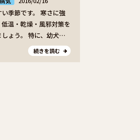
病気
2016/02/16
い季節です。 寒さに強
、低温・乾燥・風邪対策を
しょう。 特に、幼犬・
の犬の健康管理は慎重に！
続きを読む
！ 空気の乾燥が進む
かかり、咳が出て、気管が
す。 暖房器具を使う部
ているので、加湿器などで