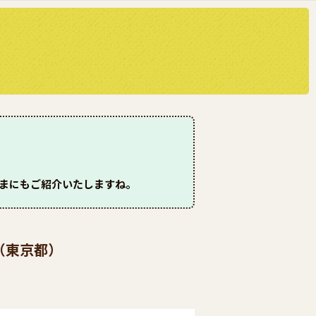
さまにもご紹介いたしますね。
 （東京都）