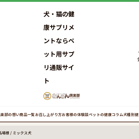
犬・猫の健
康サプリメ
ントならペ
ット用サプ
リ通販サイ
ト
倶楽部の想い
商品一覧
お召し上がり方
お客様の体験談
ペットの健康コラム
犬種別健
場様 / ミックス犬