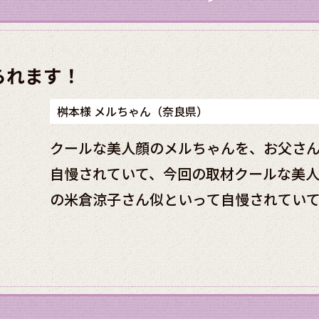
られます！
桝本様 メルちゃん（奈良県）
クールな美人顔のメルちゃんを、お父さ
自慢されていて、今回の取材クールな美
の米倉涼子さん似といって自慢されてい
を、お父さんは女優の米倉涼子さん似と
ールな美人顔のメルちゃんを、お父さん
慢されていて、今