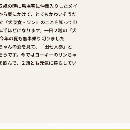
５歳の時に馬場宅に仲間入りしたメイ
から夏にかけて、とてもかわいそうだ
シで『犬康食・ワン』のことを知って申
年半ほどになります。一日２粒の『犬
に今年の夏も無事乗り切りました
ちゃんの姿を見て、「田七人参」と
そうです。今ではヨーキーのリンちゃ
を飲んで、２頭とも元気に暮らしてい