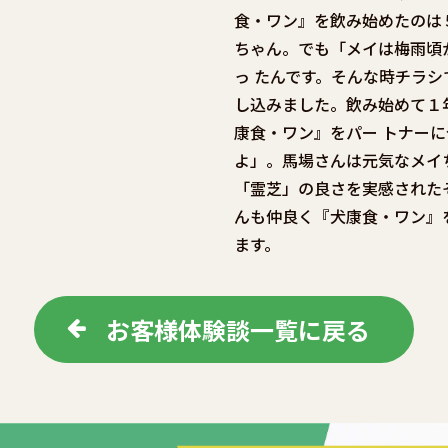
食・ワン』を飲み始めたのは
ちゃん。でも「メイは梅雨頃
っ たんです。そんな時チラ
し込みました。飲み始めて１
康食・ワン』をパー トナー
よ」。馬場さんは元気なメイ
「霊芝」の良さを実感された
んも仲良く『犬康食・ワン』
ます。
お客様体験談一覧に戻る