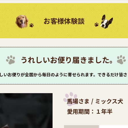
お客様体験談
うれしいお便り届きました。
嬉しいお便りが全国から毎日のように寄せられます。できるだけ皆
馬場さま / ミックス犬
愛用期間：１年半