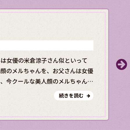
んは女優の米倉涼子さん似といって
人顔のメルちゃんを、お父さんは女優
て、今クールな美人顔のメルちゃん
いって自慢されていて、今回の取材ク
続きを読む
は女優の米倉涼子さん似といって自