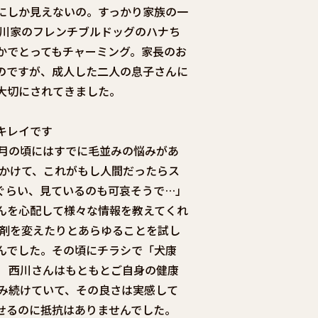
にしか見えないの。すっかり家族の一
西川家のフレンチブルドッグのハナち
かでとってもチャーミング。家長のお
のですが、成人した二人の息子さんに
大切にされてきました。
キレイです
カ月の頃にはすでに毛並みの悩みがあ
にかけて、これがもし人間だったらス
ぐらい、見ているのも可哀そうで…」
んを心配して様々な情報を教えてくれ
浴剤を変えたりとあらゆることを試し
んでした。その頃にチラシで「犬康
。 西川さんはもともとご自身の健康
飲み続けていて、その良さは実感して
せるのに抵抗はありませんでした。