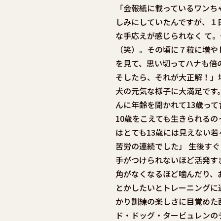
「会報紙に載っているワンち
しみにしていたんですが、１
な手応えが感じられなく て
（笑）。その頃に７粒に増や
を見て、思い切ってハナも倍
そしたら、それが大正解！」
犬の元気な様子に大満足です
んに年齢を聞かれて13歳っ
10歳をこえても生きられる
はとても13歳には見えない若
苦労の連続でした」 生後す
手がつけられないほど活発す
角がなくなるほど噛んだり、
とかしたいとトレーニングに
かり訓練の楽しさに目覚めた
ド・ドッグ・タービュレンの