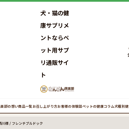
犬・猫の健
康サプリメ
ントならペ
ット用サプ
リ通販サイ
ト
倶楽部の想い
商品一覧
お召し上がり方
お客様の体験談
ペットの健康コラム
犬種別健
川様 / フレンチブルドック