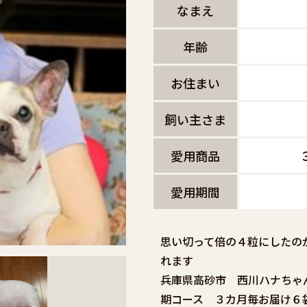
なまえ
年齢
お住まい
飼い主さま
愛用商品
愛用期間
思い切って倍の４粒にしたの
れます
兵庫県高砂市 西川ハナちゃん
期コース ３カ月毎お届け６