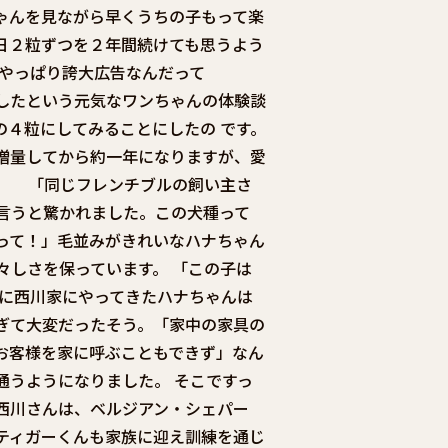
ゃんを見ながら早くうちの子もって楽
日２粒ずつを２年間続けても思うよう
。やっぱり誇大広告なんだって
したという元気なワンちゃんの体験談
の４粒にしてみることにしたの です。
増量してから約一年になりますが、愛
。 「同じフレンチブルの飼い主さ
て言うと驚かれました。この犬種って
のって！」毛並みがきれいなハナちゃん
々しさを保っています。 「この子は
ぐに西川家にやってきたハナちゃんは
ぎて大変だったそう。「家中の家具の
お客様を家に呼ぶこともできず」なん
通うようになりました。 そこですっ
西川さんは、ベルジアン・シェパー
ティガーくんも家族に迎え訓練を通じ