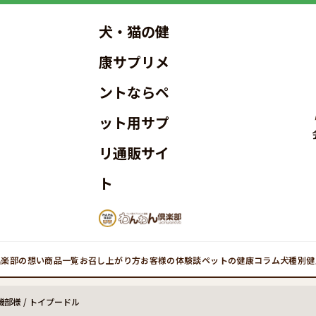
犬・猫の健
康サプリメ
ントならペ
ット用サプ
リ通販サイ
ト
倶楽部の想い
商品一覧
お召し上がり方
お客様の体験談
ペットの健康コラム
犬種別健
部様 / トイプードル