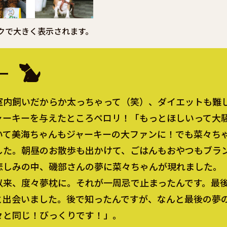
クで大きく表示されます。
ー
室内飼いだからか太っちゃって（笑）、ダイエットも難
ャーキーを与えたところペロリ！「もっとほしいって大
いて美海ちゃんもジャーキーの大ファンに！でも菜々ち
した。朝昼のお散歩も出かけて、ごはんもおやつもブラ
悲しみの中、磯部さんの夢に菜々ちゃんが現れました。
以来、度々夢枕に。それが一周忌で止まったんです。最
と出会いました。後で知ったんですが、なんと最後の夢
々と同じ！びっくりです！」。