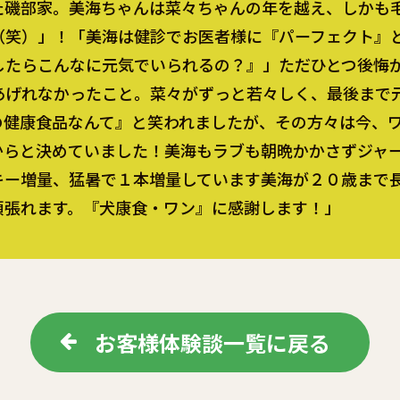
磯部家。美海ちゃんは菜々ちゃんの年を越え、しかも
（笑）」！「美海は健診でお医者様に『パーフェクト』
したらこんなに元気でいられるの？』」ただひとつ後悔
あげれなかったこと。菜々がずっと若々しく、最後まで
の健康食品なんて』と笑われましたが、その方々は今、
からと決めていました！美海もラブも朝晩かかさずジャ
キー増量、猛暑で１本増量しています美海が２０歳まで
頑張れます。『犬康食・ワン』に感謝します！」
お客様体験談一覧に戻る