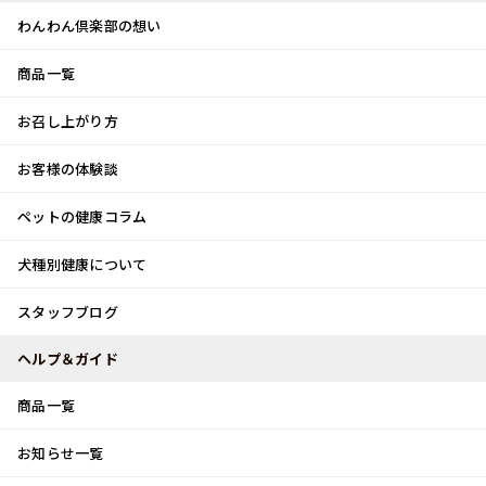
わんわん倶楽部の想い
商品一覧
お客様体験談
メ
お召し上がり方
ニ
0
ュ
ログイン
お客様の体験談
ー
ペットの健康コラム
カート
犬種別健康について
トップ
お客様体験談
お客様体験談：カテゴリー別
神奈川県 牧野様 / ミニチュ
スタッフブログ
ヘルプ＆ガイド
商品一覧
お知らせ一覧