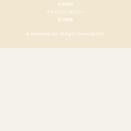
利用規約
プライバシーポリシー
会社概要
© wanwankb.com All Rights Reserved 2024