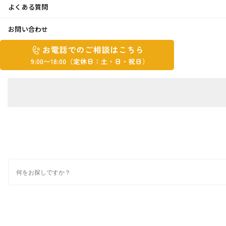
よくある質問
お問い合わせ
お
お
電
電
話
話
で
で
の
メ
の
ご
ー
相
ル
ご
談
マ
相
ガ
FOLLOW
談
ジ
ン
は
の
こ
検
登
ち
索
録
ら
9:00~18:00（定
カ
休
テ
ゴ
日：