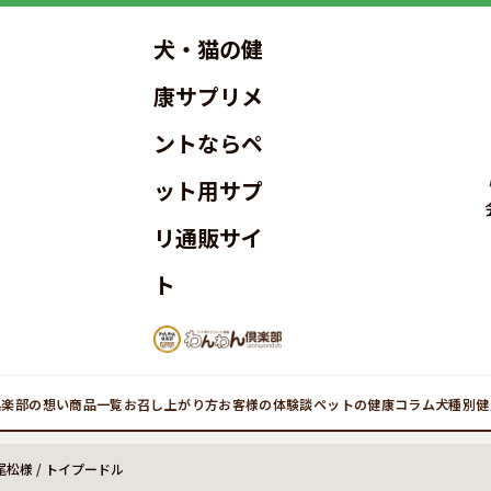
犬・猫の健
康サプリメ
ントならペ
ット用サプ
リ通販サイ
ト
倶楽部の想い
商品一覧
お召し上がり方
お客様の体験談
ペットの健康コラム
犬種別健
松様 / トイプードル