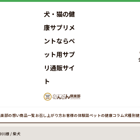
犬・猫の健
康サプリメ
ントならペ
ット用サプ
リ通販サイ
ト
倶楽部の想い
商品一覧
お召し上がり方
お客様の体験談
ペットの健康コラム
犬種別健
川様 / 柴犬