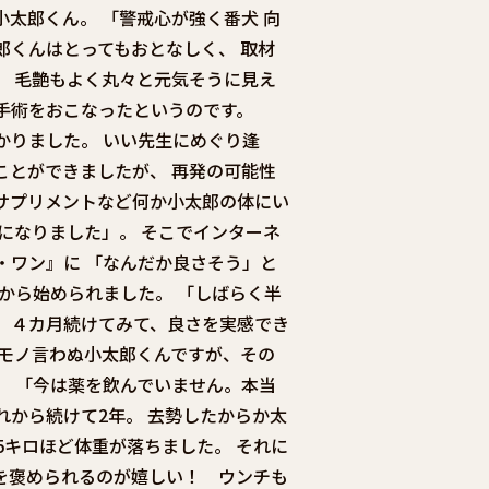
太郎くん。 「警戒心が強く番犬 向
郎くんはとってもおとなしく、 取材
。 毛艶もよく丸々と元気そうに見え
手術をおこなったというのです。
かりました。 いい先生にめぐり逢
ことができましたが、 再発の可能性
サプリメントなど何か小太郎の体にい
になりました」。 そこでインターネ
・ワン』に 「なんだか良さそう」と
から始められました。 「しばらく半
、４カ月続けてみて、良さを実感でき
 モノ言わぬ小太郎くんですが、その
。 「今は薬を飲んでいません。本当
れから続けて2年。 去勢したからか太
.5キロほど体重が落ちました。 それに
を褒められるのが嬉しい！ ウンチも