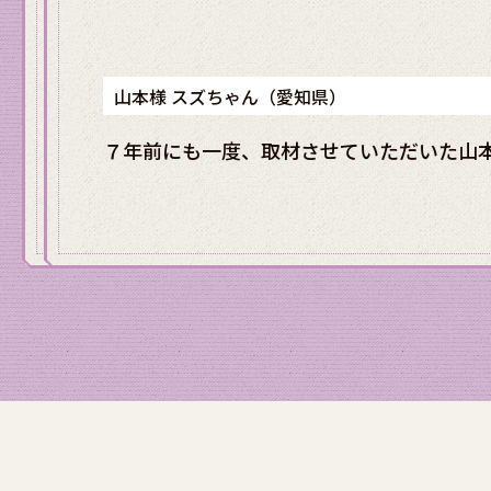
柏様 りんくん（神奈川県）
橋本様 優喜ちゃん（大阪府）
桝本様 メルちゃん（奈良県）
山本様 スズちゃん（愛知県）
桝本様 メルちゃん（奈良県）
山本様 スズちゃん（愛知県）
黒の巻き毛がキュートなトイ・プードルのりんく
笑顔の絶えない橋本さんご夫婦と共に迎えてくれ
クールな美人顔のメルちゃんを、お父さんは女優
７年前にも一度、取材させていただいた山本さん
クールな美人顔のメルちゃんを、お父さんは女優
７年前にも一度、取材させていただいた山本さん
続きを読む
続きを読む
続きを読む
続きを読む
続きを読む
続きを読む