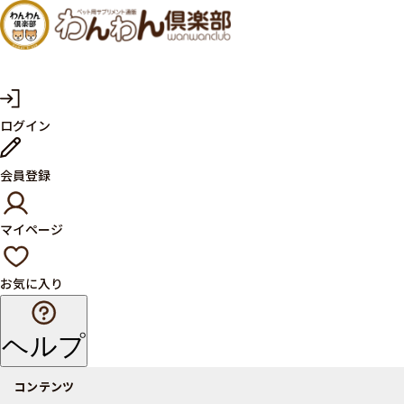
マ
ログイン
イ
ペ
ー
会員登録
ジ
マイページ
お気に入り
ヘルプ
コンテンツ
商品一覧