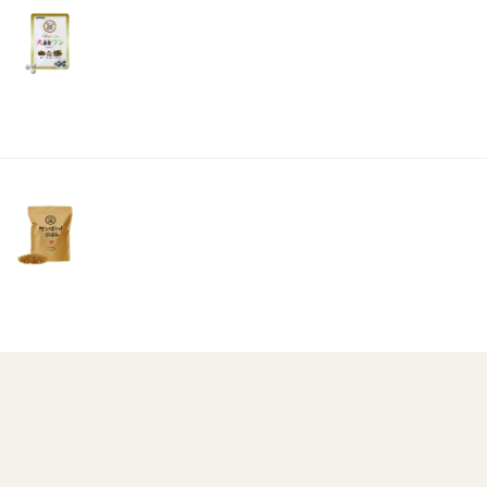
リ
土・
日・
祝
日）