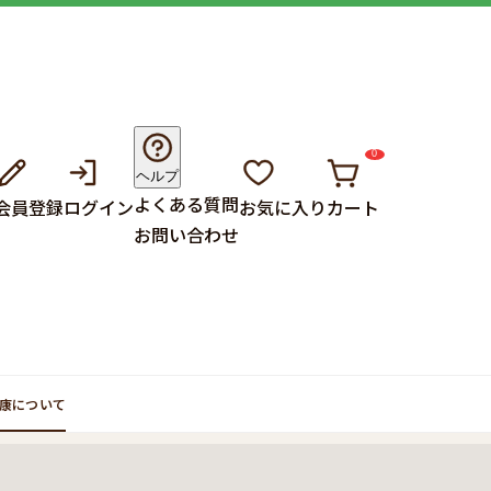
0
ヘルプ
よくある質問
会員登録
ログイン
お気に入り
カート
お問い合わせ
康について