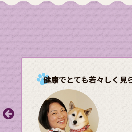
健康でとても若々しく見