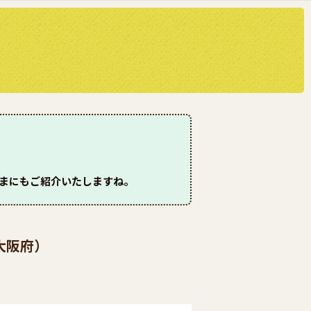
さまにもご紹介いたしますね。
（大阪府）