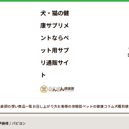
犬・猫の健
康サプリメ
ントならペ
ット用サプ
リ通販サイ
ト
倶楽部の想い
商品一覧
お召し上がり方
お客様の体験談
ペットの健康コラム
犬種別健
藤様 / パピヨン