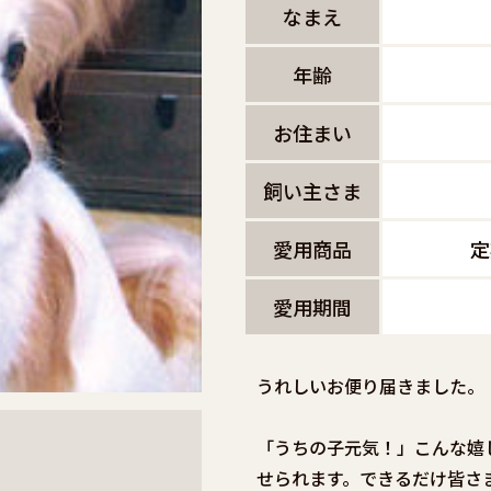
なまえ
年齢
お住まい
飼い主さま
愛用商品
定
愛用期間
うれしいお便り届きました。
「うちの子元気！」こんな嬉
せられます。できるだけ皆さ