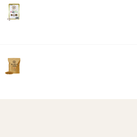
リ
土・
日・
祝
日）