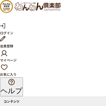
マ
ログイン
イ
ペ
ー
会員登録
ジ
マイページ
お気に入り
ヘルプ
コンテンツ
商品一覧