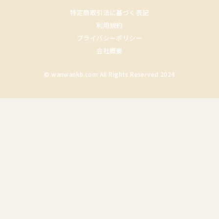
特定商取引法に基づく表記
利用規約
プライバシーポリシー
会社概要
© wanwankb.com All Rights Reserved 2024