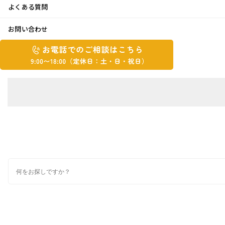
よくある質問
お問い合わせ
お
お
電
電
話
話
で
で
の
メ
の
ご
ー
相
ル
ご
談
マ
相
ガ
FOLLOW
談
ジ
ン
は
の
こ
検
登
ち
索
録
ら
9:00~18:00（定
カ
休
テ
ゴ
日：