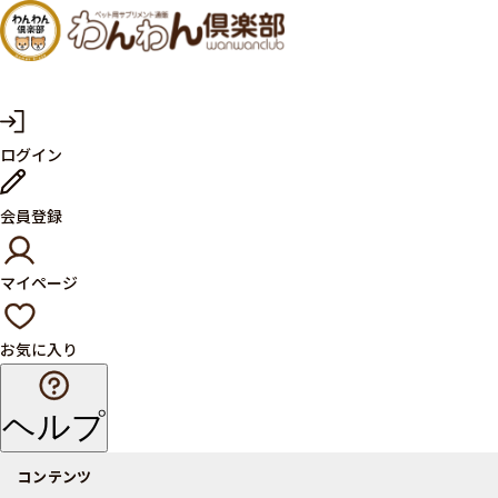
マ
ログイン
イ
ペ
ー
会員登録
ジ
マイページ
お気に入り
ヘルプ
コンテンツ
商品一覧