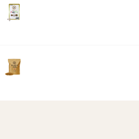
リ
土・
日・
祝
日）