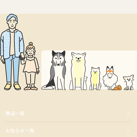
商品一覧
お知らせ一覧