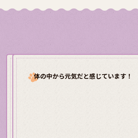
健康でとても若々しく見られます！
体の中から元気だと感じています！
お陰様で元気でいてくれています。
毎日のことだから大切にしたい
健康でとても若々しく見られます！
体の中から元気だと感じています！