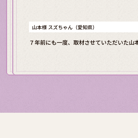
柏様 りんくん（神奈川県）
橋本様 優喜ちゃん（大阪府）
桝本様 メルちゃん（奈良県）
山本様 スズちゃん（愛知県）
桝本様 メルちゃん（奈良県）
山本様 スズちゃん（愛知県）
黒の巻き毛がキュートなトイ・プードルのりんく
笑顔の絶えない橋本さんご夫婦と共に迎えてくれ
クールな美人顔のメルちゃんを、お父さんは女優
７年前にも一度、取材させていただいた山本さん
クールな美人顔のメルちゃんを、お父さんは女優
７年前にも一度、取材させていただいた山本さん
続きを読む
続きを読む
続きを読む
続きを読む
続きを読む
続きを読む