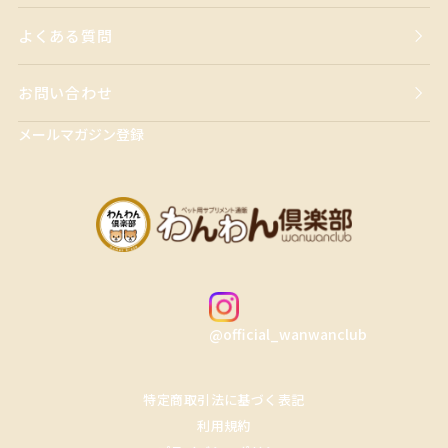
よくある質問
お問い合わせ
メールマガジン登録
@official_wanwanclub
特定商取引法に基づく表記
利用規約