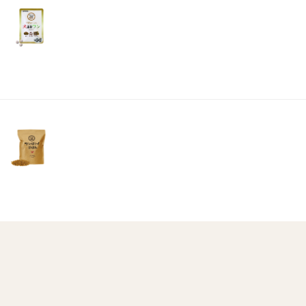
リ
土・
日・
祝
日）