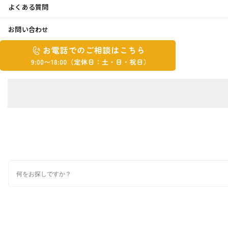
よくある質問
お問い合わせ
お
お
電
電
話
話
で
で
の
メ
の
ご
ー
相
ル
ご
談
マ
相
ガ
FOLLOW
談
ジ
ン
は
の
こ
検
登
ち
索
録
ら
9:00~18:00（定
カ
休
テ
ゴ
日：