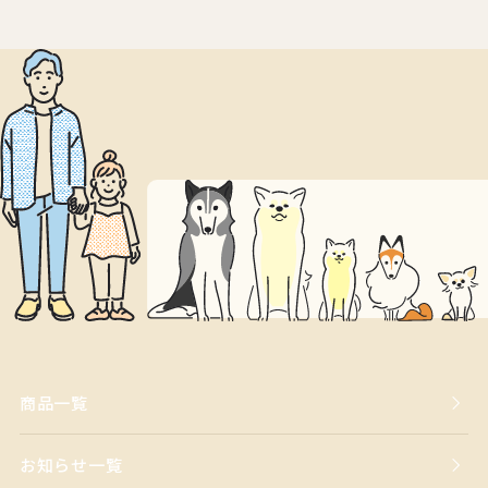
商品一覧
お知らせ一覧