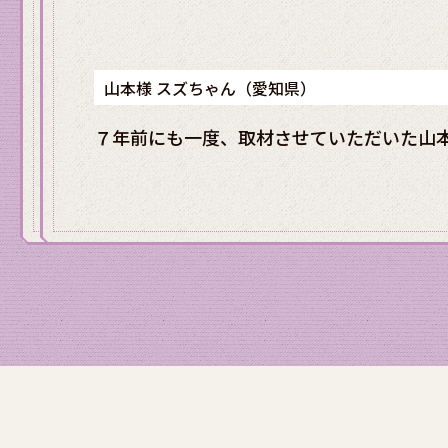
柏様 りんくん（神奈川県）
橋本様 優喜ちゃん（大阪府）
桝本様 メルちゃん（奈良県）
山本様 スズちゃん（愛知県）
桝本様 メルちゃん（奈良県）
山本様 スズちゃん（愛知県）
黒の巻き毛がキュートなトイ・プードルのりんく
笑顔の絶えない橋本さんご夫婦と共に迎えてくれ
クールな美人顔のメルちゃんを、お父さんは女優
７年前にも一度、取材させていただいた山本さん
クールな美人顔のメルちゃんを、お父さんは女優
７年前にも一度、取材させていただいた山本さん
続きを読む
続きを読む
続きを読む
続きを読む
続きを読む
続きを読む