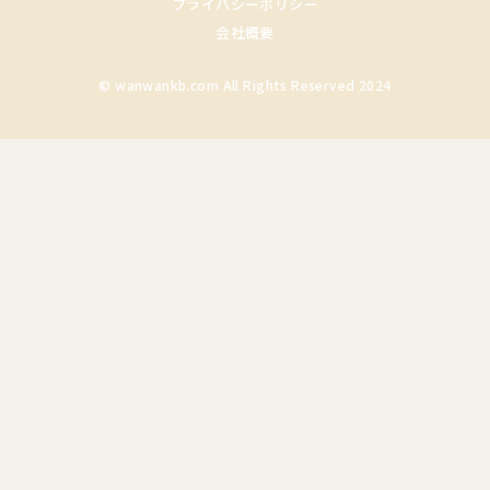
プライバシーポリシー
会社概要
© wanwankb.com All Rights Reserved 2024