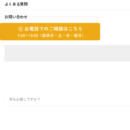
よくある質問
お問い合わせ
お
お
電
電
話
話
で
で
の
メ
の
ご
ー
相
ル
ご
談
マ
相
ガ
FOLLOW
談
ジ
ン
は
の
こ
検
登
ち
索
録
ら
9:00~18:00（定
カ
休
テ
ゴ
日：