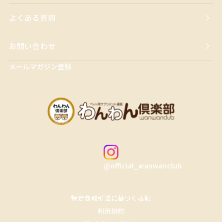
よくある質問
お問い合わせ
メールマガジン登録
@official_wanwanclub
特定商取引法に基づく表記
利用規約