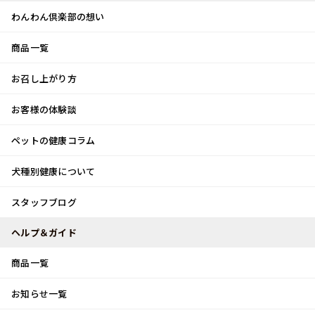
わんわん倶楽部の想い
商品一覧
お客様体験談
メ
お召し上がり方
ニ
0
ュ
ログイン
お客様の体験談
ー
ペットの健康コラム
カート
犬種別健康について
トップ
お客様体験談
お客様体験談：カテゴリー別
長野県 市川様 / ｳｴｽﾄ・ﾊｲﾗﾝﾄﾞ
スタッフブログ
ヘルプ＆ガイド
商品一覧
お知らせ一覧