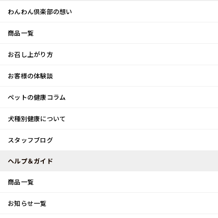
わんわん倶楽部の想い
商品一覧
お客様体験談
メ
お召し上がり方
ニ
0
ュ
ログイン
お客様の体験談
ー
ペットの健康コラム
カート
犬種別健康について
トップ
ペットの健康コラム
ビタミン・ミネラルの添加＃２
スタッフブログ
ペットの健康コラム
ヘルプ＆ガイド
商品一覧
ビタミン・ミネラルの添加＃２
お知らせ一覧