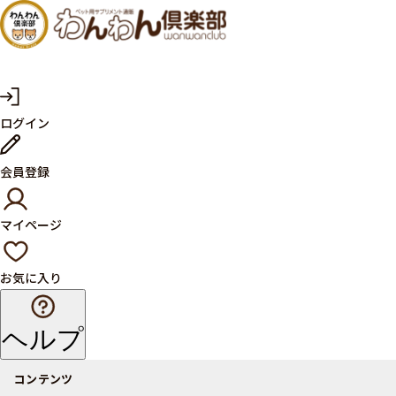
犬・猫
の健康
サプリ
マ
ログイン
イ
メント
ペ
ー
ならペ
会員登録
ジ
ット用
マイページ
サプリ
通販サ
お気に入り
イト
ヘルプ
コンテンツ
商品一覧