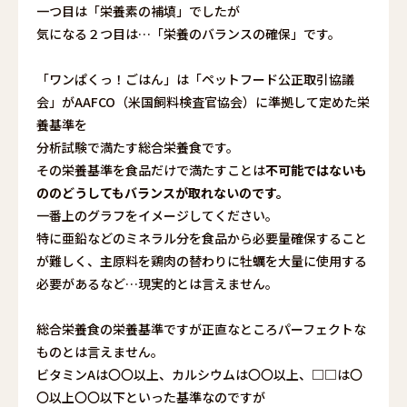
一つ目は「栄養素の補填」でしたが
気になる２つ目は…「栄養のバランスの確保」です。
「ワンぱくっ！ごはん」は
「ペットフード公正取引協議
会」がAAFCO（
米国飼料検査官協会
）に準拠して定めた栄
養基準を
分析試験で満たす
総合栄養食です。
その栄養基準を食品だけで満たすことは
不可能ではないも
ののどうしてもバランスが取れないのです。
一番上のグラフをイメージしてください。
特に亜鉛などのミネラル分を食品から必要量確保すること
が難しく、主原料を鶏肉の替わりに牡蠣を大量に使用する
必要があるなど…現実的とは言えません。
総合栄養食の栄養基準ですが正直なところパーフェクトな
ものとは言えません。
ビタミンAは〇〇以上、カルシウムは〇〇以上、□□は〇
〇以上〇〇以下といった基準なのですが