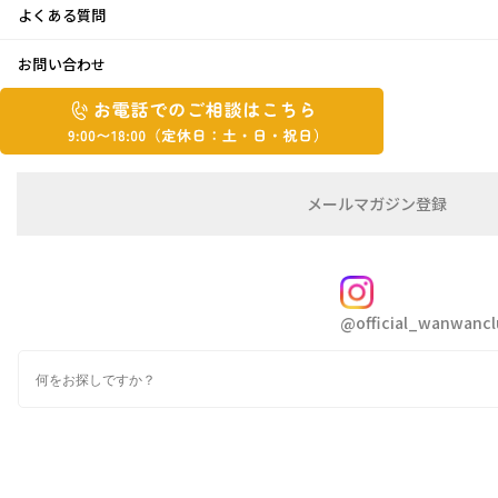
よくある質問
2021/06/01
ちょこっと勉強会
お問い合わせ
お
お
電
電
話
話
で
で
の
メ
メールマガジン登録
の
ご
ー
相
ル
ご
談
マ
相
ガ
FOLLOW
談
ジ
@official_wanwancl
ン
は
の
こ
検
登
ち
索
録
ら
9:00~18:00（定
カ
皆さま、こんにちわ！
休
テ
なにか少しでもお役に立てればいいなぁ、とそんな思いか
ゴ
日：