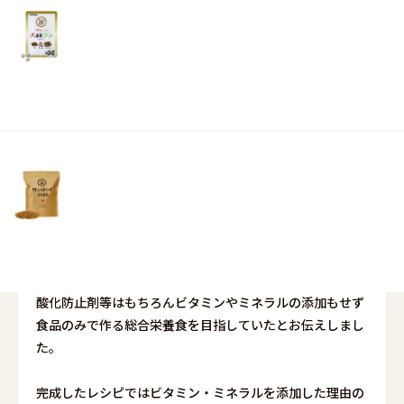
ら
リ
土・
「犬の健康について・ドッグフードについて・犬の生態に
日・
ついて」など
祝
私がこれまでに学んできたことをご紹介していこうと考え
日）
ています。
今回は「ビタミン・ミネラルの添加」について＃２です。
＃１をまだ読んでいない方は
<<
ビタミン・ミネラルの添加＃１ | わんわん倶楽部｜愛犬
のための健康サプリメント通販 (wanwankb.com)
>>
前回、「ワンぱくっ！ごはん」は当初「完全無添加」でレ
シピを考え
酸化防止剤等はもちろんビタミンやミネラルの添加もせず
食品のみで作る総合栄養食を目指していたとお伝えしまし
た。
完成したレシピではビタミン・ミネラルを添加した理由の