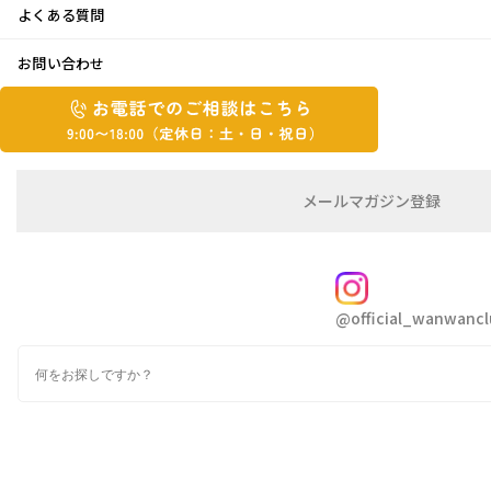
よくある質問
お問い合わせ
トリマーさんに聞く！
おうちでできるワン
お
お
電
電
話
話
で
で
の
メ
メールマガジン登録
の
ご
ー
相
ル
ご
談
マ
相
ガ
FOLLOW
談
ジ
@official_wanwancl
ン
は
の
こ
検
登
ち
索
録
ら
9:00~18:00（定
カ
休
テ
ゴ
日：