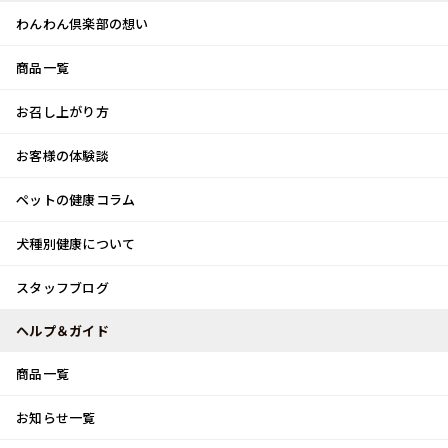
わんわん倶楽部の想い
商品一覧
お客様体験談
メ
お召し上がり方
ニ
0
ュ
ログイン
お客様の体験談
ー
ペットの健康コラム
カート
犬種別健康について
トップ
ペットの健康コラム
動画で見る！肛門周りのムダ毛のお手入れ
スタッフブログ
ペットの健康コラム
ヘルプ＆ガイド
商品一覧
動画で見る！肛門周りのムダ毛のお手入れ
お知らせ一覧