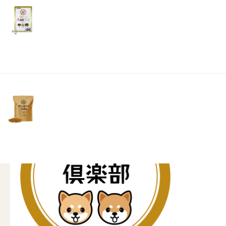
リ
長毛種のワンちゃんは、トリミングサロンで定期的にカットをし
土・
足裏など
日・
自宅でのトリミングが必要になる場合があります。特に、肛門周
祝
つきやすき不衛生です。
日）
「肛門が毛に隠れずきちんと見えるようになっていればOKです
で、無理せず丁寧に行ってくださいね」と野村さん。
ハサミでのカットは難しいのでバリカンでできる範囲だけでもや
取材協力：ワンワンFARMプチ