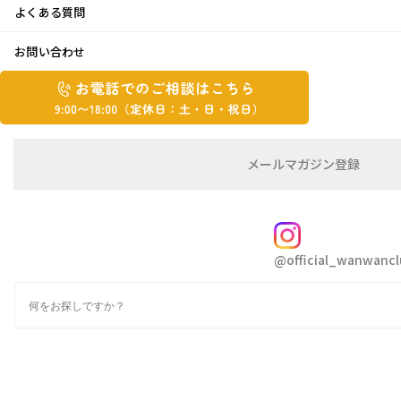
よくある質問
2016/02/24
季節で気を付けたい病気
お問い合わせ
お
お
電
電
話
話
で
で
の
メ
メールマガジン登録
の
ご
ー
相
ル
ご
談
マ
相
ガ
FOLLOW
談
ジ
@official_wanwancl
ン
は
春はペットにとって”予防”の季節と言えるでしょう。一年
の
こ
間健康に過ごすためにも、春に行う予防をちゃんとチェッ
検
登
ち
索
クしてしっかり対応してあげましょう。
録
ら
9:00~18:00（定
■ノミ・ダニ予防
カ
休
テ
温かくなるとヒトも犬も猫も活発に動きやすくなります
ゴ
日：