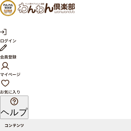
犬・猫
の健康
サプリ
マ
ログイン
イ
メント
ペ
ー
ならペ
会員登録
ジ
ット用
マイページ
サプリ
通販サ
お気に入り
イト
ヘルプ
コンテンツ
商品一覧