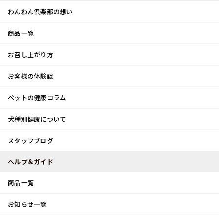
わんわん倶楽部の想い
商品一覧
お客様体験談
メ
お召し上がり方
ニ
0
ュ
ログイン
お客様の体験談
ー
ペットの健康コラム
カート
犬種別健康について
トップ
ペットの健康コラム
春の健康管理
スタッフブログ
ペットの健康コラム
ヘルプ＆ガイド
商品一覧
春の健康管理
お知らせ一覧