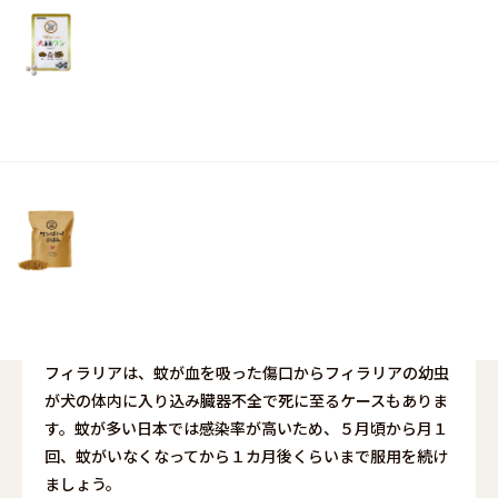
リ
が、それはノミやダニも同じ。気温が高くなるにつれ繁殖
土・
力も増すため、早めの対策が必要です。動物病院で相談
日・
し、駆除剤を処方してもらうといいでしょう。
祝
また、春は冬毛から夏毛へと変わる換毛期で、抜けた毛が
日）
体に残っていると寄生虫がつきやすくなります。こまめに
ブラッシングをして、生活環境も清潔に保ってあげましょ
う。
■狂犬病予防
狂犬病の予防接種は法律により、生後３カ月から義務付け
られています。人にも感染し、発症すると100％に近い確
率で死亡する怖い病気のため必ず受けましょう。
■フィラリア予防
フィラリアは、蚊が血を吸った傷口からフィラリアの幼虫
が犬の体内に入り込み臓器不全で死に至るケースもありま
す。蚊が多い日本では感染率が高いため、５月頃から月１
回、蚊がいなくなってから１カ月後くらいまで服用を続け
ましょう。