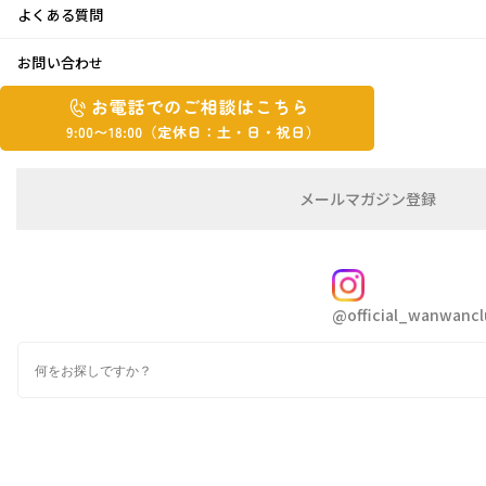
よくある質問
令和6年能登半島地震の影響について
お問い合わせ
2024.1.5
お
お
電
電
このたび、石川県能登地方で発生した、令和6
話
話
年能登半島地震で被災された皆さまに心よりお
で
で
の
メ
見舞い申し上げます。
メールマガジン登録
の
ご
ー
相
ル
ご
令和6年能登半島地震の影響について、信越、
談
マ
相
ガ
FOLLOW
北陸地方の郵便局で、窓口業務を休止、引受停
談
ジ
@official_wanwancl
ン
は
止しており
の
こ
検
登
ち
ます。
索
録
ら
9:00~18:00（定
佐川急便につきましては（石川県）七尾市・輪
カ
休
テ
島市・羽咋市・珠洲市・鹿島郡・羽咋郡（志賀
ゴ
日：