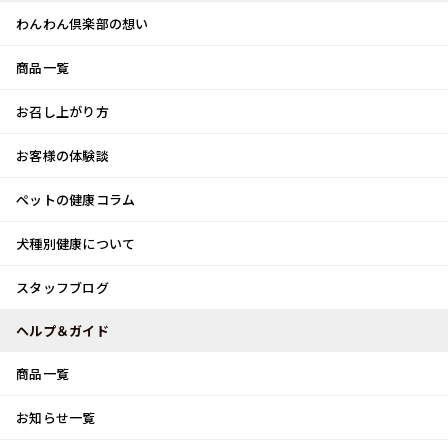
わんわん倶楽部の想い
商品一覧
お客様体験談
メ
お召し上がり方
ニ
0
ュ
ログイン
お客様の体験談
ー
ペットの健康コラム
カート
犬種別健康について
トップ
令和6年能登半島地震の影響について
スタッフブログ
お知らせ
ヘルプ＆ガイド
商品一覧
令和6年能登半島地震の影響について
お知らせ一覧