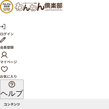
犬・猫
の健康
サプリ
マ
ログイン
イ
メント
ペ
ー
ならペ
会員登録
ジ
ット用
マイページ
サプリ
通販サ
お気に入り
イト
ヘルプ
コンテンツ
商品一覧