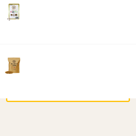
町）・鳳珠郡（穴水町・能登町）お荷物のお預
リ
土・
かり・お届けを停止しております。
日・
その他の地域においても状況により遅れが生じ
祝
る可能性及び一部配達出来ない可能性がござい
日）
ます。
大変ご迷惑をおかけしますが、何卒ご了承のほ
ど宜しくお願い申し上げます。