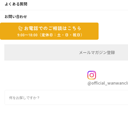
よくある質問
Rcafe♪
お問い合わせ
お
2015年9月29日
お
電
電
話
話
こんにちはCHIKAです
で
で
シルバーウィークは夏が戻ったような暑さでし
の
メ
メールマガジン登録
の
ご
ー
たね
相
ル
ご
談
マ
お出掛け日和でワンズと公園や琵琶湖へ遊びに
相
ガ
FOLLOW
行きました
談
ジ
@official_wanwancl
ン
は
の
こ
検
登
ち
索
録
イキイキとした顔で水際で波と追いかけっこす
ら
る姿にキュンキュン
9:00~18:00（定
カ
休
テ
ゴ
日：