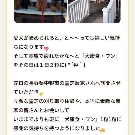
愛犬が褒められると、と～～っても嬉しい気持
ちになります
そして長旅で疲れたかな～と「犬康食・ワン」
をその日は１日２粒に( *´艸｀)
先日の長野県中野市の霊芝農家さんへ訪問させ
ていただき
立派な霊芝の刈り取り体験や、本当に素敵な農
家の皆さんとお会いして
いままでよりも更に「犬康食・ワン」1粒1粒に
感謝の気持ちを持つようになりました