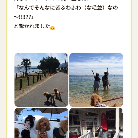
「なんでそんなに皆ふわふわ（な毛並）なの
～‼‼??」
と驚かれました