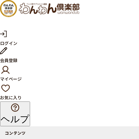
犬・猫
の健康
サプリ
マ
ログイン
イ
メント
ペ
ー
ならペ
会員登録
ジ
ット用
マイページ
サプリ
通販サ
お気に入り
イト
ヘルプ
コンテンツ
商品一覧