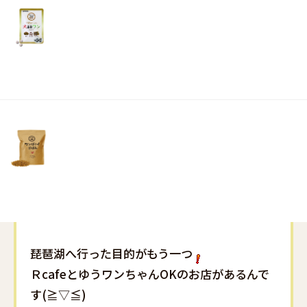
リ
土・
日・
祝
日）
また絶対連れていってあげたいな
琵琶湖へ行った目的がもう一つ
ＲcafeとゆうワンちゃんOKのお店があるんで
す(≧▽≦)