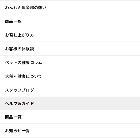
わんわん倶楽部の想い
商品一覧
お客様体験談
メ
お召し上がり方
ニ
0
ュ
ログイン
お客様の体験談
ー
ペットの健康コラム
カート
犬種別健康について
トップ
スタッフブログ
Rcafe♪
スタッフブログ
スタッフブログ
ヘルプ＆ガイド
商品一覧
Rcafe♪
お知らせ一覧