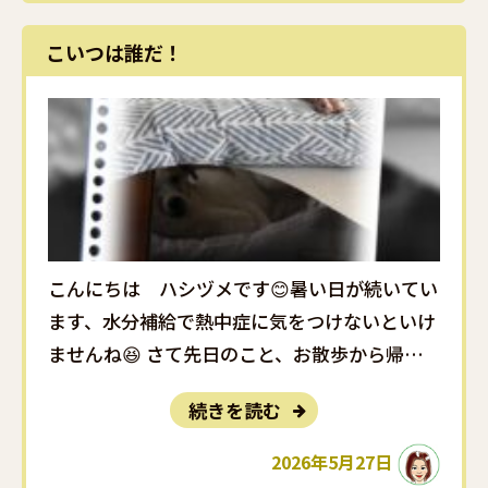
こいつは誰だ！
こんにちは ハシヅメです😊暑い日が続いてい
ます、水分補給で熱中症に気をつけないといけ
ませんね😆 さて先日のこと、お散歩から帰っ
て足を洗って先に部屋の中に入った妹のアン😲
続きを読む
突然何かに凄く吠え出し何事かとびっくり❗慌
てて部屋に入ると いつものルンバじゃない、
2026年5月27日
お前は誰だ😫でした 見･･･