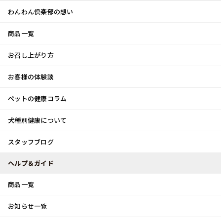
わんわん倶楽部の想い
商品一覧
お客様体験談
メ
お召し上がり方
ニ
0
ュ
ログイン
お客様の体験談
ー
ペットの健康コラム
カート
犬種別健康について
トップ
スタッフブログ
スタッフブログ
スタッフブログ
ヘルプ＆ガイド
商品一覧
穏やかな日常
お知らせ一覧