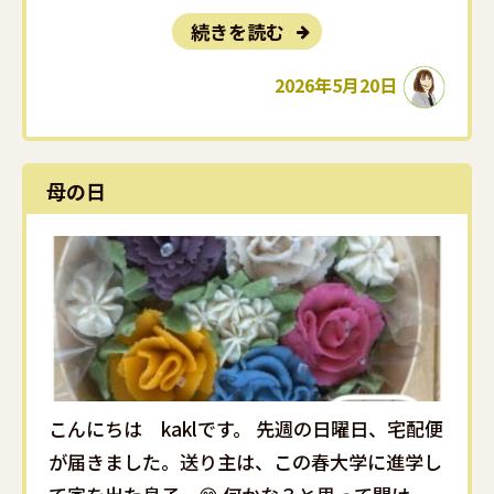
『名探偵コナン・ザ・エスケープ ～ハイウェ
続きを読む
イへの序幕』に行ってきました🚗💨GWという
こともあってか、入場時からすごい人で長蛇の
2026年5月20日
列😲コナンは夕方のチケットを購入していたの
で、･･･
母の日
こんにちは kaklです。 先週の日曜日、宅配便
が届きました。送り主は、この春大学に進学し