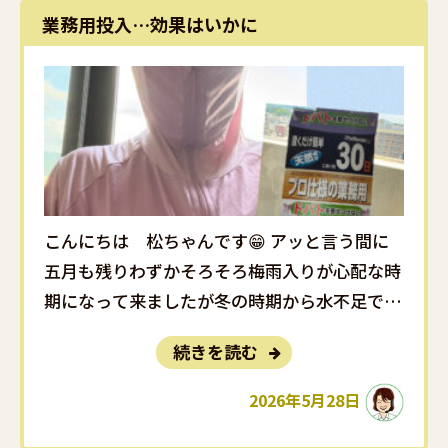
業務用投入…効果はいかに
こんにちは 松ちゃんです😁 アッと言う間に
五月も残りわずかそろそろ梅雨入りが心配な時
期になって来ましたが冬の時期から水不足で市
町村の呼び掛けが続いているので雨降りは嬉し
続きを読む
くも有り、悲しくもと複雑な思いです🤔 そんな
梅雨が始まる前に一仕事🙌以前 ベランダのハ
2026年5月28日
ト対策として「ヘビのおもちゃ」を設･･･