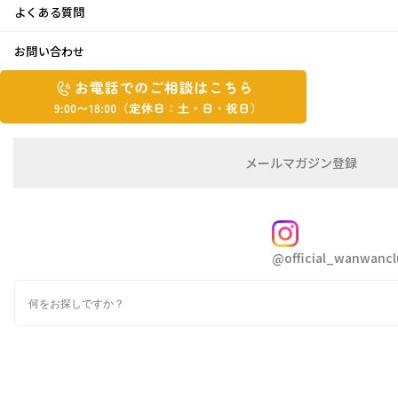
よくある質問
お問い合わせ
お
お
電
電
話
話
で
こんにちは😃モリタです。 ジメジメとした湿度
で
の
メ
メールマガジン登録
の
もあいまって、過ごしにくさを感じる季節です
ご
ー
相
ル
ご
ね😱台風の影響も気になるところです😭お荷
談
マ
相
ガ
物のお届けに遅延等影響の出る事もあるかもし
FOLLOW
談
ジ
続きを読む
れません🙇‍♀️ さて、前回のキャンプブログなの
@official_wanwancl
ン
は
の
ですが、すっかり1枚の写真を添付し忘れてい
こ
2026年6月2日
検
登
ち
ました😵‍💫 ど･･･
索
録
ら
9:00~18:00（定
カ
休
早い夏の兆し
テ
ゴ
日：