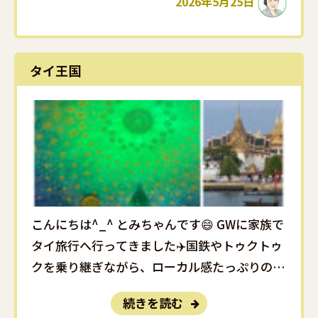
2026年5月25日
用の帽子も発見❗❗かぶって･･･
タイ王国
こんにちは^_^ とみちゃんです😄 GWに家族で
タイ旅行へ行ってきました✈️国鉄やトゥクトゥ
クを乗り継ぎながら、ローカル感たっぷりの旅
を満喫してきました🙌 今回どうしても行きた
続きを読む
かったのが、世界遺産・アユタヤ遺跡。1350