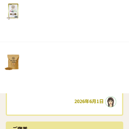
リ
土・
日・
祝
日）
こんにちは 青ちゃんです😊 先週から、夏日
の様な暑さが続いてますね🌞今週は台風の接近
も心配ですね💦最近は植物も季節がわからなく
なったのか、梅の収穫も例年より早く早速黒酢
続きを読む
に漬けました。朝顔は真夏の様に毎朝咲いてま
す✨先日、キュウリと茄子も収穫してくれまし
2026年6月1日
た🥒🍆早すぎ～(笑)やはり、四季がなくな
り･･･
ご褒美