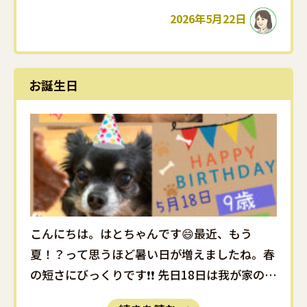
年頃に栄えたアユタヤ王朝の歴史が残る場所
2026年5月22日
で、ビルマ軍の攻撃跡もあり、･･･
お誕生日
こんにちは。はとちゃんです😄最近、もう
夏！？って思うほど暑い日が増えましたね。春
の短さにびっくりです❗❗ 先日18日は我が家のこ
この9歳のお誕生日でした🐶🎊昨年は娘が『あ