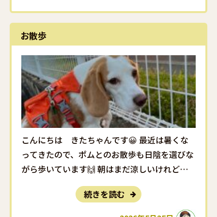
お散歩
こんにちは きたちゃんです😀 最近は暑くな
ってきたので、ポムとのお散歩も日陰を選びな
がら歩いています🙌 朝はまだ涼しいけれど、夕
方は暗くなるのが早いので、夜道対策に光る首
続きを読む
輪を注文してみました💡まだ届いていないけれ
ど、今から楽しみです🤭✨ そして、わんちゃん