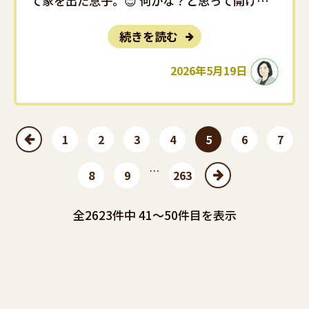
て家を出た息子。😊 何かな？と思って開けて
みると、母の日のプレゼントでした。😍 箱の
続きを読む
中には、色とりどりの綺麗な「花おはぎ」。ま
るで本物のお花みたいで、とても華やかでし
2026年5月19日
た。✨ わが･･･
1
2
3
4
5
6
7
prev
…
8
9
263
next
全
2623
件中 41〜50件目を表示