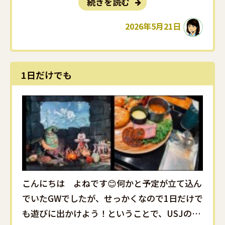
続きを読む
ーーーー！今日こっちゃんの誕生日やー』って
18日があと１時間で終わってしまう時に気がつ
2026年5月21日
き、寝る前に慌てて『お誕生日おめでとう･･･
1日だけでも
こんにちは よねです😊何かと予定が立て込ん
でいたGWでしたが、せっかくなので1日だけで
も遊びに出かけよう！ということで、USJの