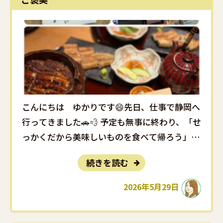
こんにちは ゆかりです😄先日、仕事で静岡へ
行ってきました🚗💨 予定も無事に終わり、「せ
っかくだから美味しいものを食べて帰ろう」と
思い立ち寄ったのが、浜松のうなぎ屋さん😋🍽
続きを読む
香ばしく焼き上げられたうなぎは、外はパリッ
と、中はふっくら。 そのまま食べても十分美味
2026年5月29日
しいのに、薬味やお出汁で･･･