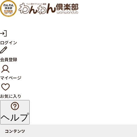
犬・猫
の健康
サプリ
マ
ログイン
イ
メント
ペ
ー
ならペ
会員登録
ジ
ット用
マイページ
サプリ
通販サ
お気に入り
イト
ヘルプ
コンテンツ
商品一覧