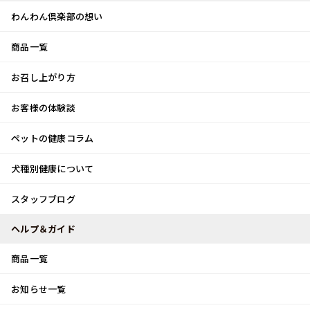
わんわん倶楽部の想い
商品一覧
お客様体験談
メ
お召し上がり方
ニ
0
ュ
ログイン
お客様の体験談
ー
ペットの健康コラム
カート
犬種別健康について
トップ
スタッフブログ
My love♡
スタッフブログ
スタッフブログ
ヘルプ＆ガイド
商品一覧
My love♡
お知らせ一覧