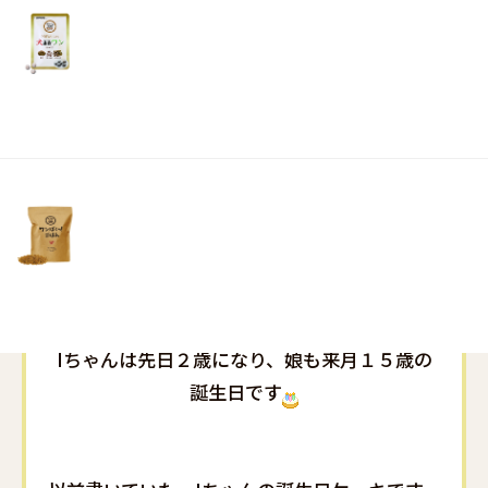
リ
土・
くて
日・
祝
海外にいるので会えないもどかしさからか、本
日）
当に本当に可愛くて気が狂いそうです(笑）
今朝は動画が送られてきて、あまりの可愛さに
一人布団を抱きしめもがいていました
早くこの手に抱きたいと願う毎日です
Iちゃんは先日２歳になり、娘も来月１５歳の
誕生日です