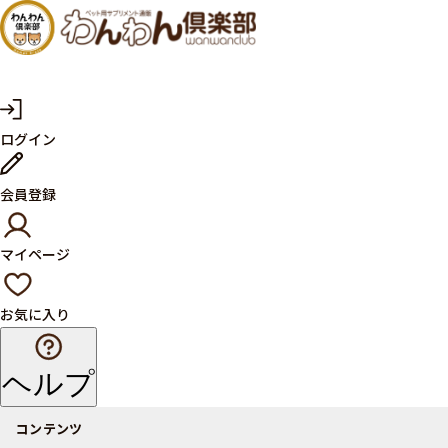
犬・猫
の健康
サプリ
マ
ログイン
イ
メント
ペ
ー
ならペ
会員登録
ジ
ット用
マイページ
サプリ
通販サ
お気に入り
イト
ヘルプ
コンテンツ
商品一覧