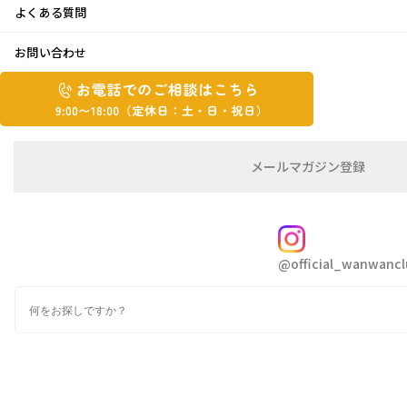
よくある質問
My love♡
お問い合わせ
お
2016年6月24日
お
電
電
話
話
こんにちはＣＨＩＫＡです
で
で
の
メ
メールマガジン登録
の
ご
ー
今年はなんだかいつも以上に時間がたつのが早
相
ル
ご
談
マ
く感じます
相
ガ
FOLLOW
もう6月も後半だなんて
談
ジ
@official_wanwancl
ン
は
なんだか焦りを感じます・・・
の
こ
検
登
ち
索
録
先月親友を通り越して、家族のような友達に双
ら
子ちゃんが産まれました
9:00~18:00（定
カ
休
テ
ゴ
日：
可愛くて可愛くて、言葉に出来ないくらい可愛