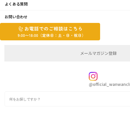
よくある質問
6月の景色
お問い合わせ
お
2022年6月2日
お
電
電
話
話
こんにちは 青ちゃんです
で
で
の
メ
メールマガジン登録
の
ご
ー
相
ル
ご
早いですね、6月に入りましたね
談
マ
相
ガ
先週から、急に夏日になり
週末は、冬布団干し
FOLLOW
談
ジ
@official_wanwancl
ン
は
たり
洗濯三昧でした
の
こ
暑いですが、洗濯物が気持ち良く乾いた日は
嬉
検
登
ち
索
録
しいですね
ら
9:00~18:00（定
カ
休
テ
毎年、この季節には
綺麗な花が庭先賑わせてく
ゴ
日：