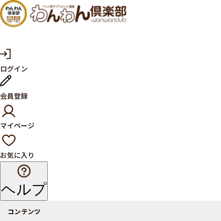
犬・猫
の健康
サプリ
マ
ログイン
イ
メント
ペ
ー
ならペ
会員登録
ジ
ット用
マイページ
サプリ
通販サ
お気に入り
イト
ヘルプ
コンテンツ
商品一覧