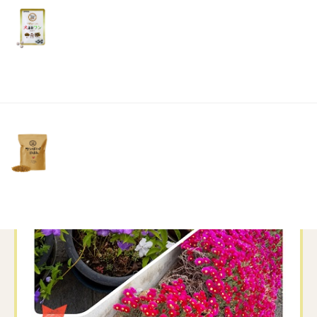
リ
れます
土・
日・
祝
日）