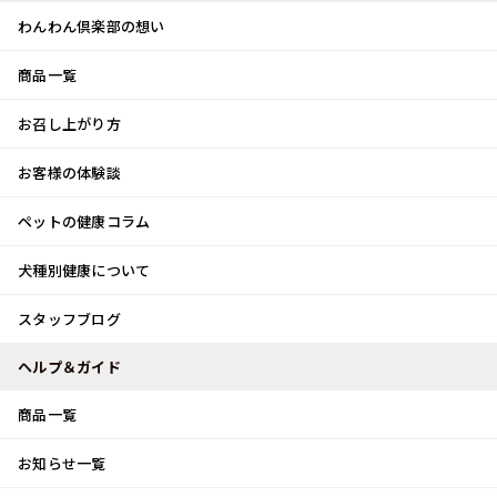
わんわん倶楽部の想い
商品一覧
お客様体験談
メ
お召し上がり方
ニ
0
ュ
ログイン
お客様の体験談
ー
ペットの健康コラム
カート
犬種別健康について
トップ
スタッフブログ
6月の景色
スタッフブログ
スタッフブログ
ヘルプ＆ガイド
商品一覧
6月の景色
お知らせ一覧