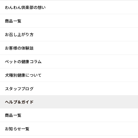
わんわん倶楽部の想い
商品一覧
お客様体験談
メ
お召し上がり方
ニ
0
ュ
ログイン
お客様の体験談
ー
ペットの健康コラム
カート
犬種別健康について
トップ
スタッフブログ
お気に入りのおもちゃ
スタッフブログ
スタッフブログ
ヘルプ＆ガイド
商品一覧
お気に入りのおもちゃ
お知らせ一覧