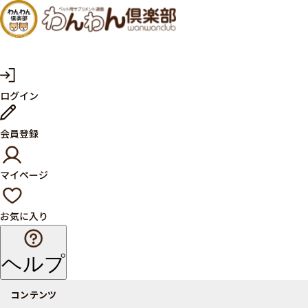
犬・猫
の健康
サプリ
マ
ログイン
イ
メント
ペ
ー
ならペ
会員登録
ジ
ット用
マイページ
サプリ
通販サ
お気に入り
イト
ヘルプ
コンテンツ
商品一覧