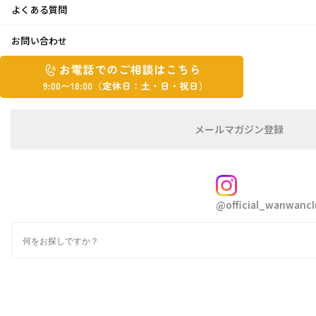
よくある質問
お気に入りのおもちゃ
お問い合わせ
お
2024年11月27日
お
電
電
話
話
こんにちは。はとちゃんです😙
で
で
寒くなりましたね😵
の
メ
メールマガジン登録
の
ご
ー
紅葉が綺麗だった木も今は裸ん坊です🗯️
相
ル
ご
談
マ
相
ガ
我が家のここのお気に入りのおもちゃ😆🎵
FOLLOW
談
ジ
@official_wanwancl
ン
は
の
こ
検
登
ち
索
録
ら
9:00~18:00（定
カ
休
テ
ゴ
日：