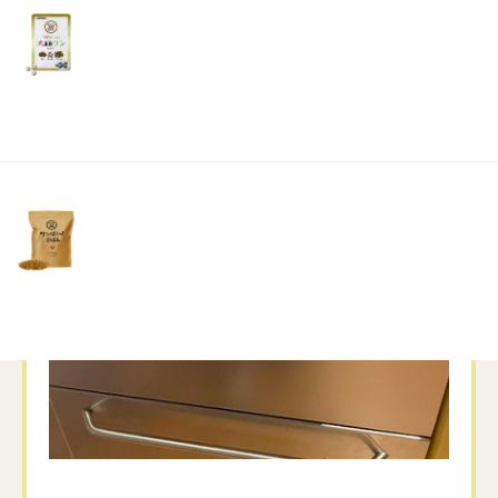
リ
土・
日・
祝
日）