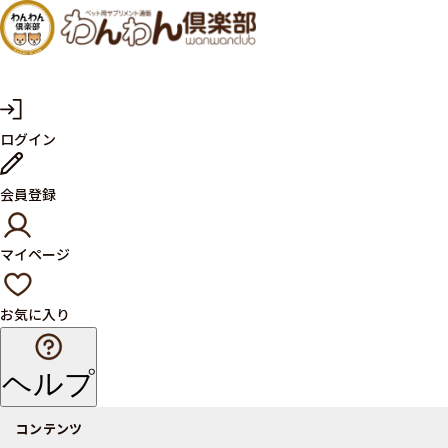
犬・猫
の健康
サプリ
マ
ログイン
イ
メント
ペ
ー
ならペ
会員登録
ジ
ット用
マイページ
サプリ
通販サ
お気に入り
イト
ヘルプ
コンテンツ
商品一覧