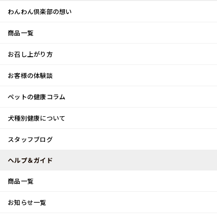
わんわん倶楽部の想い
商品一覧
お客様体験談
メ
お召し上がり方
ニ
0
ュ
ログイン
お客様の体験談
ー
ペットの健康コラム
カート
犬種別健康について
トップ
スタッフブログ
スタッフブログ
スタッフブログ
ヘルプ＆ガイド
商品一覧
お知らせ一覧