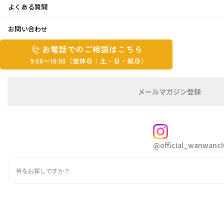
よくある質問
お問い合わせ
2024年8月2日
お
お
おはようございますハシヅメです😄
電
電
話
話
毎日危険な暑さ 何か涼しくなるような話題が
で
で
あれば良かったのですが・・・！
の
メ
メールマガジン登録
の
ご
ー
特に何事もなくいつものように過ごす毎日です
相
ル
ご
😜💦
談
マ
相
ガ
FOLLOW
談
ジ
@official_wanwancl
ン
は
の
でも先月終盤には梅も干しおわり、ただ今シソ
こ
検
登
ち
付け中赤く美味しくなあれ💕
索
録
ら
9:00~18:00（定
カ
休
テ
ゴ
日：