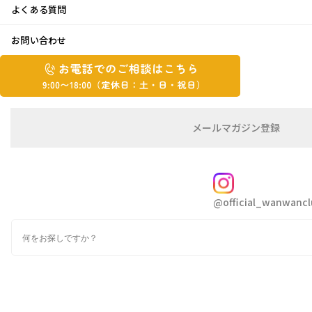
よくある質問
ＤＶＤ~♪
お問い合わせ
お
2021年7月1日
お
電
電
話
話
こんにちは、まったです
で
で
の
メ
メールマガジン登録
の
ご
ー
相
ル
１週間が驚くほど早く、
ご
談
マ
相
ガ
そしてひと月はあっという間で
FOLLOW
談
ジ
@official_wanwancl
ン
は
もう7月です
の
こ
検
登
ち
索
録
たまには先回りをして
ら
9:00~18:00（定
早く来～い♪と言いたい気もするのですが(笑)
カ
休
テ
なぜかいつも追われています
ゴ
日：