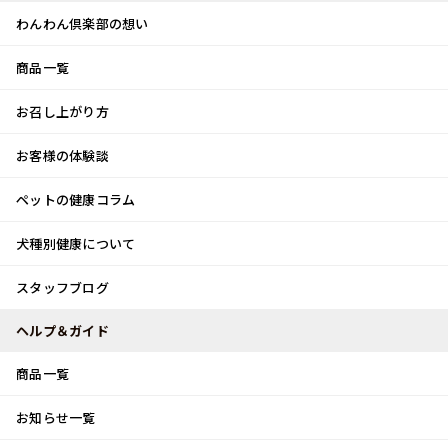
わんわん倶楽部の想い
商品一覧
お客様体験談
メ
お召し上がり方
ニ
0
ュ
ログイン
お客様の体験談
ー
ペットの健康コラム
カート
犬種別健康について
トップ
スタッフブログ
ＤＶＤ~♪
スタッフブログ
スタッフブログ
ヘルプ＆ガイド
商品一覧
ＤＶＤ~♪
お知らせ一覧