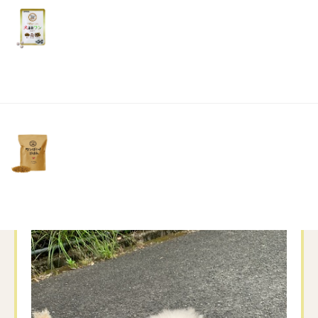
リ
土・
日・
祝
痛めていた、モクの右前足も順調にすっ
日）
かりと治り一安心しました
本当によかったです