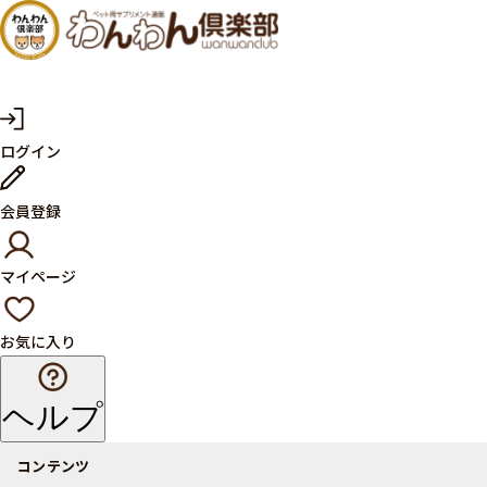
犬・猫
の健康
サプリ
マ
ログイン
イ
メント
ペ
ー
ならペ
会員登録
ジ
ット用
マイページ
サプリ
通販サ
お気に入り
イト
ヘルプ
コンテンツ
商品一覧