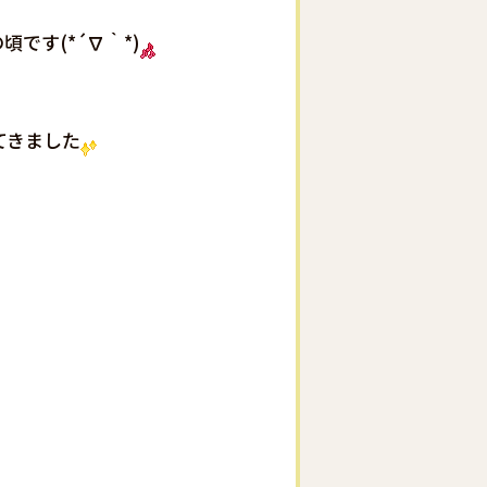
、
です(*´∇｀*)
てきました