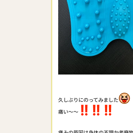
久しぶりにのってみました
痛い〜〜
痛みの原因は身体の不調か老廃