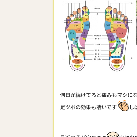
何日か続けてると痛みもマシに
足ツボの効果も凄いです
し