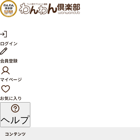
犬・猫
の健康
サプリ
マ
ログイン
イ
メント
ペ
ー
ならペ
会員登録
ジ
ット用
マイページ
サプリ
通販サ
お気に入り
イト
ヘルプ
コンテンツ
商品一覧