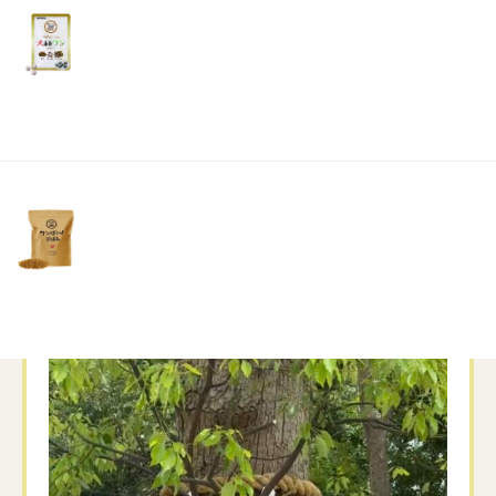
「ここに行く！！」
リ
土・
日・
そんな感覚で、導かれるように向かいました⛩️
祝
日）
大鳥神社の御祭神は、日本武尊（ヤマトタケル
ノミコト）。
勝運・開運・仕事運で有名な神様ですが、境内
にある【根上がりの大楠】は「値が上がる」に
通じる事から、商売繁盛や金運アップのご利益
でも知られているそうです✨