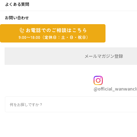
よくある質問
見つけたご縁
お問い合わせ
お
2026年5月13日
お
電
電
話
話
こんにちは ゆかりです😊
で
で
の
メ
メールマガジン登録
の
だんだんと暑い日が増えてきました💦
ご
ー
相
ル
ご
談
マ
相
体調管理にはお気をつけください🙋‍♀️
ガ
FOLLOW
談
ジ
@official_wanwancl
ン
は
先日、もともと別の予定で大阪へ🚗💨
の
こ
検
でも思う様に事が進まず…。
登
ち
索
録
ら
何かないかな？と見つけたのが大鳥神社。
9:00~18:00（定
カ
調べると現在地からすごく近い！！
休
テ
ゴ
日：