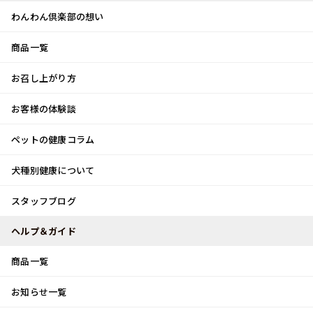
わんわん倶楽部の想い
商品一覧
お客様体験談
メ
お召し上がり方
ニ
0
ュ
ログイン
お客様の体験談
ー
ペットの健康コラム
カート
犬種別健康について
トップ
スタッフブログ
見つけたご縁
スタッフブログ
スタッフブログ
ヘルプ＆ガイド
商品一覧
見つけたご縁
お知らせ一覧