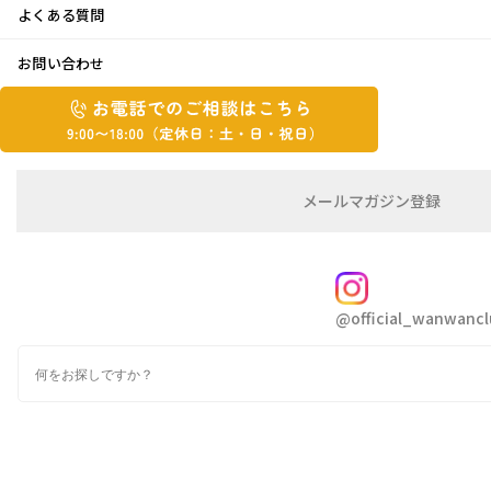
よくある質問
節分
お問い合わせ
お
2026年2月4日
お
電
電
話
話
こんにちは 松ちゃんです😁
で
で
の
メ
メールマガジン登録
の
昨日は節分👹
ご
ー
相
ル
ご
我家も恵方巻きを用意して豆をまいて邪気を祓
談
マ
相
ガ
い
FOLLOW
談
ジ
「さぁ今日から春へ真っしぐら」とは言え
@official_wanwancl
ン
は
の
地域によっては山積みの雪でまだまだ寒い日本
こ
検
登
ち
索
列島ですよね😅
録
ら
9:00~18:00（定
カ
休
テ
ゴ
日：