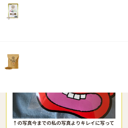
リ
土・
日・
祝
日）
↑の写真今までの私の写真よりキレイに写って