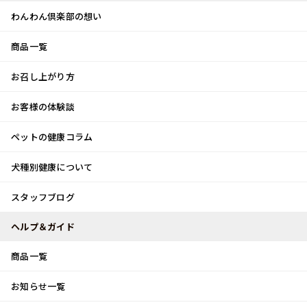
わんわん倶楽部の想い
商品一覧
お客様体験談
メ
お召し上がり方
ニ
0
ュ
ログイン
お客様の体験談
ー
ペットの健康コラム
カート
犬種別健康について
トップ
スタッフブログ
節分
スタッフブログ
スタッフブログ
ヘルプ＆ガイド
商品一覧
節分
お知らせ一覧