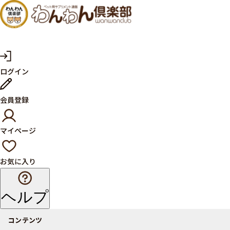
犬・猫
の健康
サプリ
マ
ログイン
イ
メント
ペ
ー
ならペ
会員登録
ジ
ット用
マイページ
サプリ
通販サ
お気に入り
イト
ヘルプ
コンテンツ
商品一覧