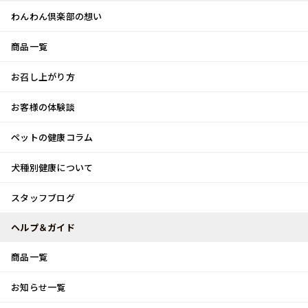
わんわん倶楽部の想い
商品一覧
お客様体験談
メ
お召し上がり方
ニ
0
ュ
ログイン
お客様の体験談
ー
ペットの健康コラム
カート
犬種別健康について
トップ
スタッフブログ
穏やかな朝
スタッフブログ
スタッフブログ
ヘルプ＆ガイド
商品一覧
穏やかな朝
お知らせ一覧