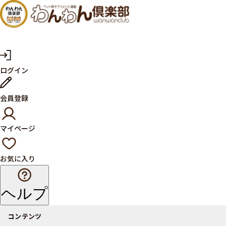
犬・猫
の健康
サプリ
マ
ログイン
イ
メント
ペ
ー
ならペ
会員登録
ジ
ット用
マイページ
サプリ
通販サ
お気に入り
イト
ヘルプ
コンテンツ
商品一覧