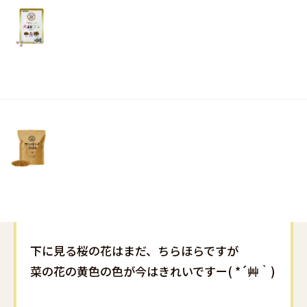
リ
土・
日・
祝
日）
下に見る桜の花はまだ、ちらほらですが
菜の花の黄色の色が今はきれいですー( *´艸｀)