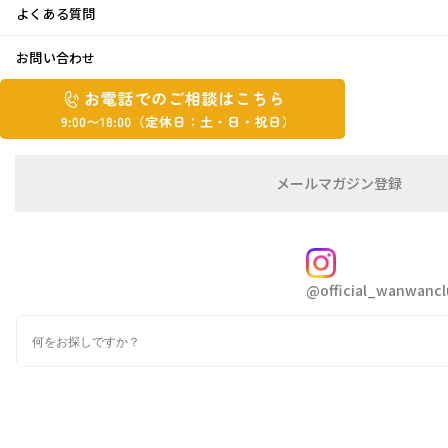
よくある質問
穏やかな朝
お問い合わせ
お
2016年3月30日
お
電
電
話
話
こんにちは、福ちゃんです
で
で
の
メ
メールマガジン登録
の
ご
ー
朝、ベランダで洗濯物を干していると“うぐい
相
ル
ご
談
マ
す”がさえずり
相
ガ
FOLLOW
談
ジ
@official_wanwancl
ン
は
その声に応えるかのように、いくつかの鳥たち
の
こ
の鳴き声が響き渡り、
検
登
ち
索
録
ここ毎日小鳥たちがおしゃべりをしているよう
ら
な
9:00~18:00（定
カ
そんな穏やかな空気が流れています
休
テ
ゴ
日：