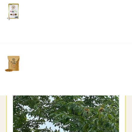
リ
土・
日・
祝
日）