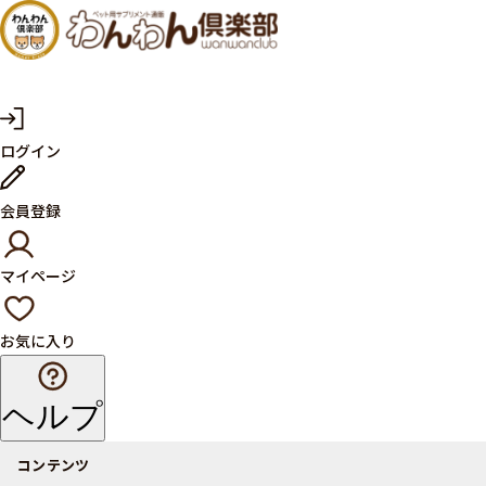
犬・猫
の健康
サプリ
マ
ログイン
イ
メント
ペ
ー
ならペ
会員登録
ジ
ット用
マイページ
サプリ
通販サ
お気に入り
イト
ヘルプ
コンテンツ
商品一覧