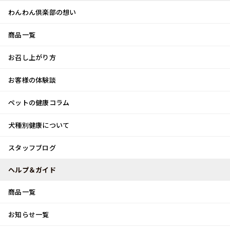
わんわん倶楽部の想い
商品一覧
お客様体験談
メ
お召し上がり方
ニ
0
ュ
ログイン
お客様の体験談
ー
ペットの健康コラム
カート
犬種別健康について
トップ
スタッフブログ
秋
スタッフブログ
スタッフブログ
ヘルプ＆ガイド
商品一覧
秋
お知らせ一覧