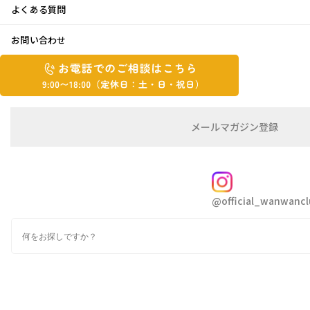
よくある質問
秋
お問い合わせ
お
2021年10月15日
お
電
電
話
話
で
こんにちは はしづめです
で
の
メ
メールマガジン登録
の
ご
ー
秋晴れのいい日ですね
相
ル
ご
山の紅葉も進んでいます、でも来週あたりから気温が下
談
マ
相
ガ
FOLLOW
がるようですね
談
ジ
@official_wanwancl
ン
は
大好きな秋短くなるのかなあ
の
こ
検
登
自然な木が大好きな主人、我が家にはちょっとしたスペ
ち
索
録
ースに木が沢山植っているのですが
ら
9:00~18:00（定
ぼちぼち落ち葉が一杯になって来ましたよ
カ
休
テ
ゴ
日：