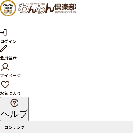
犬・猫
の健康
サプリ
マ
ログイン
イ
メント
ペ
ー
ならペ
会員登録
ジ
ット用
マイページ
サプリ
通販サ
お気に入り
イト
ヘルプ
コンテンツ
商品一覧