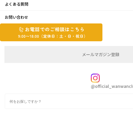
よくある質問
秋のお散歩
お問い合わせ
お
2021年10月25日
お
電
電
話
話
で
で
の
メ
メールマガジン登録
の
こんにちは、Ogaです。
ご
ー
相
ル
ご
先週からグッと寒くなりましたね。
談
マ
相
ガ
FOLLOW
我が家も慌てて冬支度を始めました
談
ジ
今日のわんわん倶楽部地方は1日雨予報･･･。
@official_wanwancl
ン
は
の
こ
検
この雨後は更に寒くなるのかな
登
ち
索
録
先日、セレネ・アテンと妹のワンコ達と
ら
久しぶりに少し遠くまでドライブ＆お散歩に行ってきま
9:00~18:00（定
カ
した
休
テ
ゴ
日：