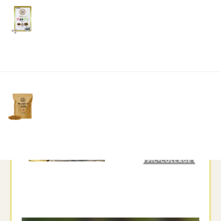
リ
土・
日・
祝
日）