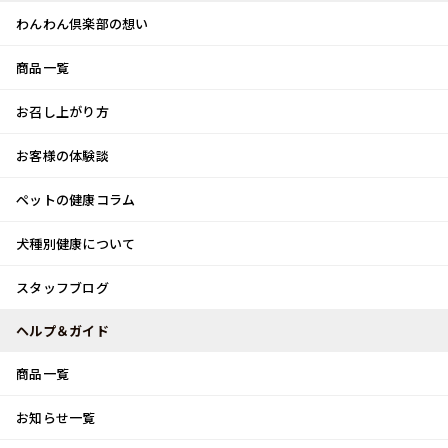
わんわん倶楽部の想い
商品一覧
お客様体験談
メ
お召し上がり方
ニ
0
ュ
ログイン
お客様の体験談
ー
ペットの健康コラム
カート
犬種別健康について
トップ
スタッフブログ
秋のお散歩
スタッフブログ
スタッフブログ
ヘルプ＆ガイド
商品一覧
秋のお散歩
お知らせ一覧