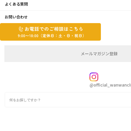
よくある質問
白浜旅
お問い合わせ
お
2025年12月11日
お
電
電
話
話
こんにちは😃モリタです。
で
で
の
メ
メールマガジン登録
の
「季刊誌 ありがとう」では恒例の写真コンテ
ご
ー
相
ル
ご
ストの開催です📷
談
マ
相
ガ
FOLLOW
談
ジ
可愛いワンちゃんネコちゃんのお写真をお待ち
@official_wanwancl
ン
は
しております😍
の
こ
検
登
ち
索
録
テーマは「癒し」とっておきの1枚をぜひご応
ら
募下さい📩
9:00~18:00（定
カ
休
テ
ゴ
日：