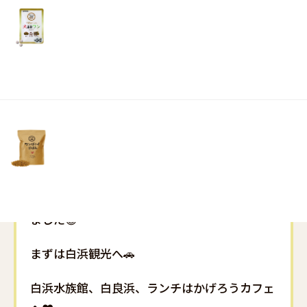
リ
土・
日・
祝
日）
さて先日、一度は泊まってみたいと前々から予
約していた「白浜温泉ホテル川久」へ行ってき
ました😆
まずは白浜観光へ🚗
白浜水族館、白良浜、ランチはかげろうカフェ