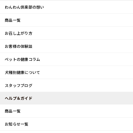
わんわん倶楽部の想い
商品一覧
お客様体験談
メ
お召し上がり方
ニ
0
ュ
ログイン
お客様の体験談
ー
ペットの健康コラム
カート
犬種別健康について
トップ
スタッフブログ
白浜旅
スタッフブログ
スタッフブログ
ヘルプ＆ガイド
商品一覧
白浜旅
お知らせ一覧