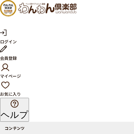
犬・猫
の健康
サプリ
マ
ログイン
イ
メント
ペ
ー
ならペ
会員登録
ジ
ット用
マイページ
サプリ
通販サ
お気に入り
イト
ヘルプ
コンテンツ
商品一覧