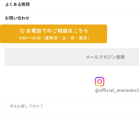
よくある質問
理想の暮らし
お問い合わせ
お
2015年12月10日
お
電
電
話
話
こんにちは、倉本です
で
で
秋の長雨も落ち着いて、気持ちの良い好天が続
の
メ
メールマガジン登録
の
ご
ー
いていますね
相
ル
ご
談
マ
先日の寒さで一気に紅葉も進み、
相
ガ
FOLLOW
我が家のもみじも今が一番美しい瞬間かもしれ
談
ジ
@official_wanwancl
ン
は
ません(≧▽≦)
の
こ
四季があるって本当に素晴らしいですね
検
登
ち
索
録
ら
9:00~18:00（定
カ
休
テ
ゴ
日：