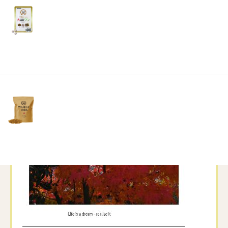
リ
土・
日・
祝
日）