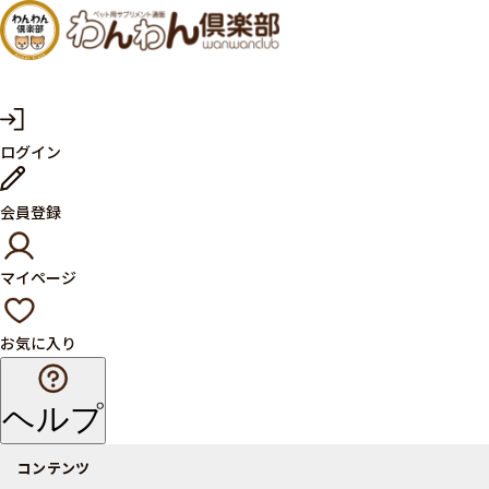
犬・猫
の健康
サプリ
マ
ログイン
イ
メント
ペ
ー
ならペ
会員登録
ジ
ット用
マイページ
サプリ
通販サ
お気に入り
イト
ヘルプ
コンテンツ
商品一覧