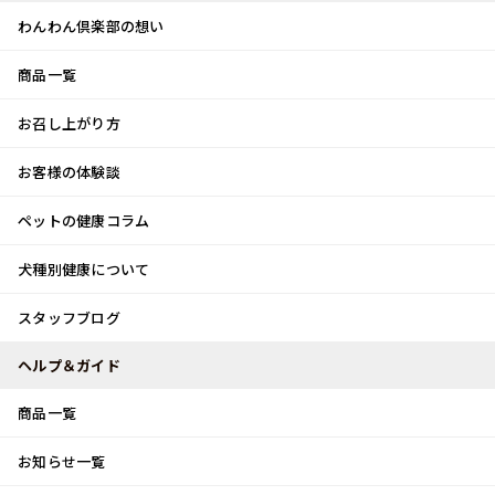
わんわん倶楽部の想い
商品一覧
お客様体験談
メ
お召し上がり方
ニ
0
ュ
ログイン
お客様の体験談
ー
ペットの健康コラム
カート
犬種別健康について
トップ
スタッフブログ
理想の暮らし
スタッフブログ
スタッフブログ
ヘルプ＆ガイド
商品一覧
理想の暮らし
お知らせ一覧