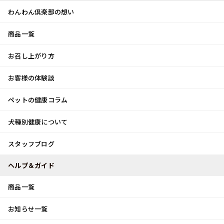
わんわん倶楽部の想い
商品一覧
お客様体験談
メ
お召し上がり方
ニ
0
ュ
ログイン
お客様の体験談
ー
ペットの健康コラム
カート
犬種別健康について
トップ
スタッフブログ
猛暑のお盆
スタッフブログ
スタッフブログ
ヘルプ＆ガイド
商品一覧
猛暑のお盆
お知らせ一覧