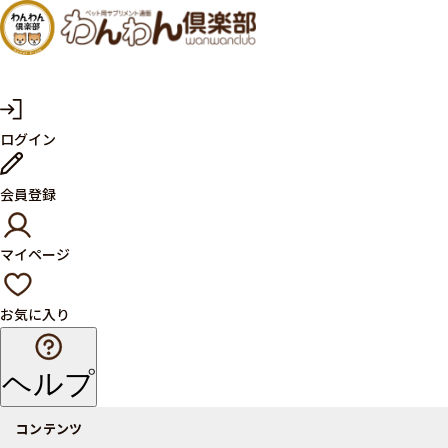
犬・猫
の健康
サプリ
マ
ログイン
イ
メント
ペ
ー
ならペ
会員登録
ジ
ット用
マイページ
サプリ
通販サ
お気に入り
イト
ヘルプ
コンテンツ
商品一覧