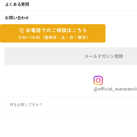
よくある質問
猛暑のお盆
お問い合わせ
お
2024年9月2日
お
電
電
話
話
で
こんにちは 青ちゃんです😄
で
の
メ
メールマガジン登録
の
ご
ー
先週から、ノロノロ迷走😵
相
ル
ご
談
マ
相
何度か翻弄させられた台風10号、あちこちで被
ガ
FOLLOW
談
ジ
害も出て心配です。
@official_wanwancl
ン
は
心からお見舞い申し上げます
の
こ
検
登
昨日には熱帯低気圧に変わりましたが、まだま
ち
索
録
だ油断は出来ませんね💭
ら
9:00~18:00（定
どうか、これ以上被害出ない事願います✨
カ
休
テ
ゴ
日：
今年も、お盆は皆揃って賑やかに過ごせました