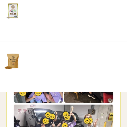
リ
土・
😆
日・
母の面会にも行けて大喜びでした🥰
祝
日）