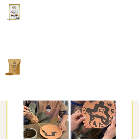
陶芸はまだまだ難しく一緒に頑張って作り、次
リ
土・
男1人での体験は簡単な絵付け✨
日・
大好きなパトカーを豪快に🚔
祝
日）