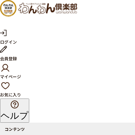
犬・猫
の健康
サプリ
マ
ログイン
イ
メント
ペ
ー
ならペ
会員登録
ジ
ット用
マイページ
サプリ
通販サ
お気に入り
イト
ヘルプ
コンテンツ
商品一覧