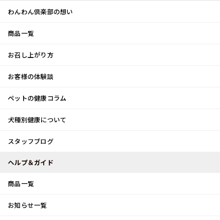
わんわん倶楽部の想い
商品一覧
お客様体験談
メ
お召し上がり方
ニ
0
ュ
ログイン
お客様の体験談
ー
ペットの健康コラム
カート
犬種別健康について
トップ
スタッフブログ
物作り体験♪
スタッフブログ
スタッフブログ
ヘルプ＆ガイド
商品一覧
物作り体験♪
お知らせ一覧