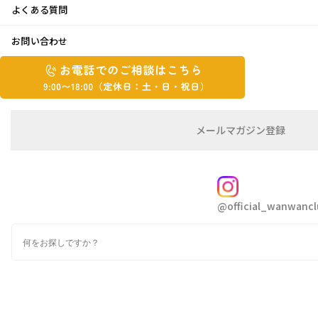
よくある質問
物作り体験♪
お問い合わせ
お
2024年5月23日
お
電
電
話
話
こんにちは ゆかりです😄
で
で
5月も後半。沖縄では梅雨入りしたとのニュー
の
メ
メールマガジン登録
の
ご
ー
スが…🌂
相
ル
ご
談
マ
大好きな春が一瞬で終わりジメジメ暑い季節🤔
相
ガ
FOLLOW
『犬康食・ワン』増量オススメです🙌
談
ジ
@official_wanwancl
ン
は
の
今年の我が家のGWは、最近少しだけしっかり
こ
検
登
ち
索
してきた次男（ほんの少しだけ笑）
録
ら
9:00~18:00（定
何か物作りの体験をさせたいなと思い、陶芸や
カ
休
テ
香水作りの体験に行ってきました🥰
ゴ
日：