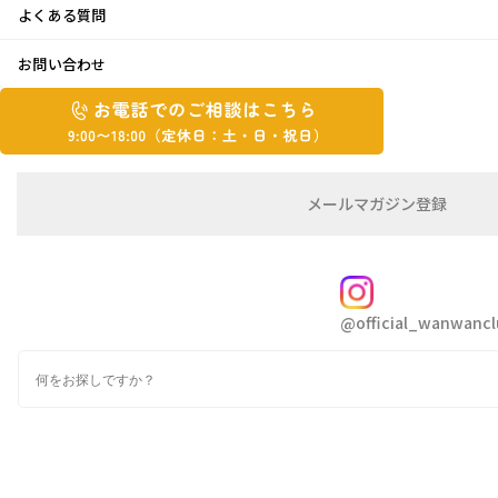
よくある質問
激写！！！
お問い合わせ
お
2021年9月30日
お
電
電
話
話
で
こんにちはちかです
で
の
メ
メールマガジン登録
の
ご
ー
お昼はまだまだ暑くてアイスがやめられません
相
ル
ご
奈良に「BLUE SEAL ICE」が出来たと聞き
談
マ
相
先日仕事終わり人が少なそうな時間を狙って友人と行っ
ガ
FOLLOW
談
ジ
てきました
@official_wanwancl
ン
は
の
こ
検
登
ち
索
録
ら
9:00~18:00（定
カ
休
テ
ゴ
日：