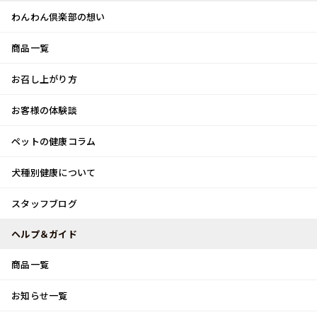
わんわん倶楽部の想い
商品一覧
お客様体験談
メ
お召し上がり方
ニ
0
ュ
ログイン
お客様の体験談
ー
ペットの健康コラム
カート
犬種別健康について
トップ
スタッフブログ
激写！！！
スタッフブログ
スタッフブログ
ヘルプ＆ガイド
商品一覧
激写！！！
お知らせ一覧