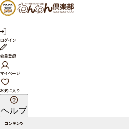
犬・猫
の健康
サプリ
マ
ログイン
イ
メント
ペ
ー
ならペ
会員登録
ジ
ット用
マイページ
サプリ
通販サ
お気に入り
イト
ヘルプ
コンテンツ
商品一覧