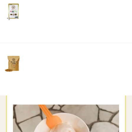
リ
土・
日・
祝
日）
私達がついた時は１組待ちだったのですが、
帰る頃には行列が
食後のアイスの時間だったのかな～～～