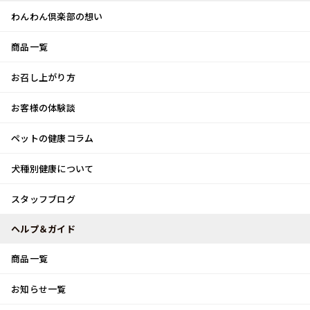
わんわん倶楽部の想い
商品一覧
お客様体験談
メ
お召し上がり方
ニ
0
ュ
ログイン
お客様の体験談
ー
ペットの健康コラム
カート
犬種別健康について
トップ
スタッフブログ
海開きならぬ…♪
スタッフブログ
スタッフブログ
ヘルプ＆ガイド
商品一覧
海開きならぬ…♪
お知らせ一覧