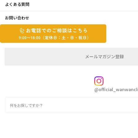
よくある質問
海開きならぬ…♪
お問い合わせ
お
2022年7月19日
お
電
電
話
話
で
こんにちはきたちゃんです
で
の
メ
メールマガジン登録
の
ご
ー
昨日7/18は海の日でしたね
相
ル
ご
談
マ
相
ガ
FOLLOW
談
ジ
今年は昨年より海開きをされてる海水浴場が多いのでは
@official_wanwancl
ン
は
の
ないでしょうか
こ
検
登
ち
索
録
47都道府県中、海に面していない海無し県は栃木県、群
ら
馬県、埼玉県、
9:00~18:00（定
カ
山梨県、長野県、岐阜県、滋賀県、奈良県の８県です
休
テ
ゴ
日：