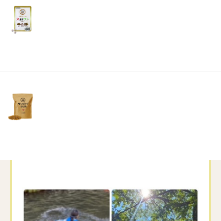
リ
土・
わんわん倶楽部がある奈良県も海無し県になります
日・
祝
日）
私は生まれも育ちも海無し県ですので海へ行くと磯の香
りと水平線にテンションが上がりとても嬉しくなります
先日、海開きならぬ川開きをしました
子供たちと自然に囲まれた山の中の川へ