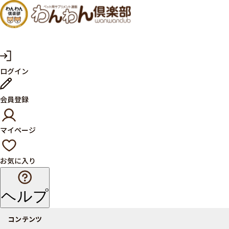
犬・猫
の健康
サプリ
マ
ログイン
イ
メント
ペ
ー
ならペ
会員登録
ジ
ット用
マイページ
サプリ
通販サ
お気に入り
イト
ヘルプ
コンテンツ
商品一覧