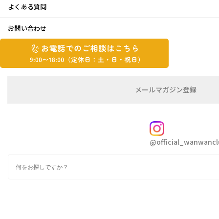
よくある質問
海辺のお散歩
お問い合わせ
お
2022年1月28日
お
電
電
話
話
で
で
の
メ
メールマガジン登録
の
ご
ー
こんにちは
Ogaです
相
ル
ご
談
マ
相
ガ
FOLLOW
大寒も過ぎ、寒さのピークを迎えておりますが皆様いか
談
ジ
がお過ごしですが？
@official_wanwancl
ン
は
の
春まではまだしばらくありますが、お身体大事にお過ご
こ
検
登
ち
索
録
しくださいね
ら
9:00~18:00（定
カ
休
テ
さて先日、次女とセレネ＆アテンとで海沿いお散歩に行
ゴ
日：