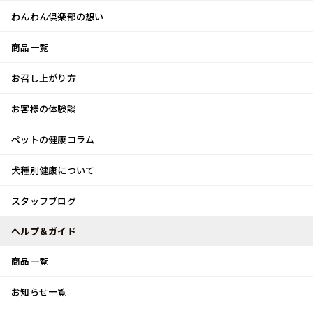
わんわん倶楽部の想い
商品一覧
お客様体験談
メ
お召し上がり方
ニ
0
ュ
ログイン
お客様の体験談
ー
ペットの健康コラム
カート
犬種別健康について
トップ
スタッフブログ
海辺のお散歩
スタッフブログ
スタッフブログ
ヘルプ＆ガイド
商品一覧
海辺のお散歩
お知らせ一覧