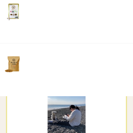
リ
ってきました
³₃
土・
日・
祝
海無し県民は定期的に海を眺めに行きたくなってしまう
日）
みたいです（笑）
この日は天気も良く風も穏やかで、海辺散策日和でした