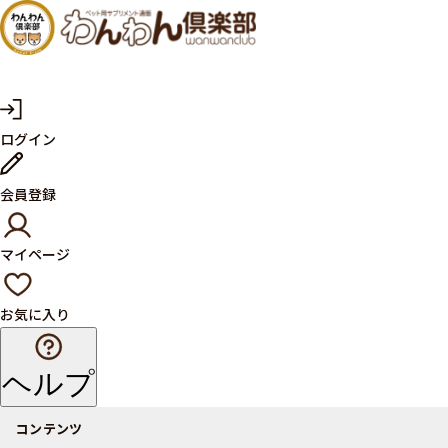
犬・猫
の健康
サプリ
マ
ログイン
イ
メント
ペ
ー
ならペ
会員登録
ジ
ット用
マイページ
サプリ
通販サ
お気に入り
イト
ヘルプ
コンテンツ
商品一覧