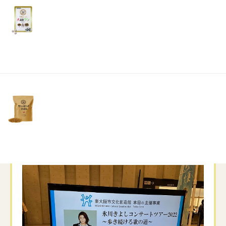
リ
土・
年内で活動を休止すると聞き
日・
祝
えぇ！
日）
と思っていたところに近くでコンサートがある
と知り
でも、チケットなんかそう簡単に取れないよね
と思ったらサクッと取れてしまいました