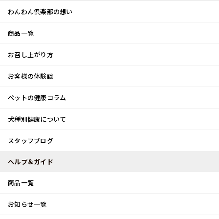
わんわん倶楽部の想い
商品一覧
お客様体験談
メ
お召し上がり方
ニ
0
ュ
ログイン
お客様の体験談
ー
ペットの健康コラム
カート
犬種別健康について
トップ
スタッフブログ
氷川きよし♪
スタッフブログ
スタッフブログ
ヘルプ＆ガイド
商品一覧
氷川きよし♪
お知らせ一覧