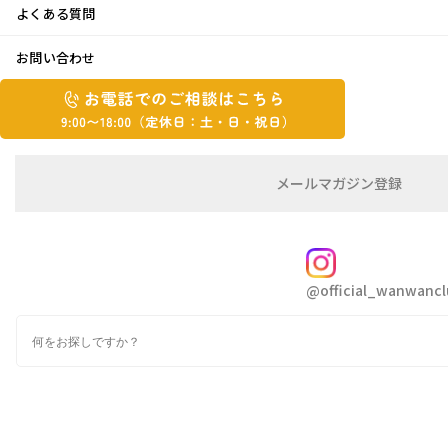
よくある質問
氷川きよし♪
お問い合わせ
お
お
2022年11月16日
電
電
話
話
こんにちは
kaki
です
で
で
の
メ
メールマガジン登録
の
ご
ー
相
ル
ご
談
マ
相
ガ
先日、氷川きよしさんのコンサートに行ってき
FOLLOW
談
ジ
@official_wanwancl
ン
は
ました
の
こ
検
登
ち
索
録
ら
9:00~18:00（定
もともと特にファンというわけではないのです
カ
休
テ
が、
ゴ
日：