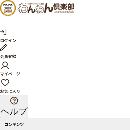
犬・猫
の健康
サプリ
マ
ログイン
イ
メント
ペ
ー
ならペ
会員登録
ジ
ット用
マイページ
サプリ
通販サ
お気に入り
イト
ヘルプ
コンテンツ
商品一覧