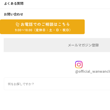
よくある質問
水遊びと恐竜アスレチック
お問い合わせ
お
お
2023年8月4日
電
電
話
話
こんにちは！大輝です！
で
で
の
メ
メールマガジン登録
の
ご
ー
この間お客様と「最近ほんとに暑いですね」このセリフ
相
ル
ご
談
マ
が挨拶に次に出てくる台詞ですよね
相
ガ
FOLLOW
談
ジ
なんてお話をしていました
@official_wanwancl
ン
は
「最近涼しくなってきましたね」と言える日はいつ頃に
の
こ
検
登
ち
なるのでしょう
索
録
ら
そんな猛暑の中、先日水遊びにお出かけに
9:00~18:00（定
カ
休
テ
ゴ
日：