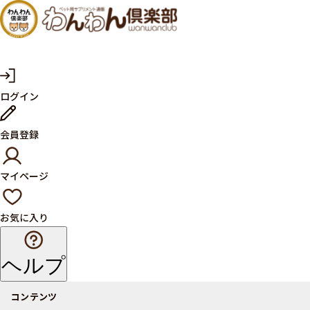
犬・猫
の健康
サプリ
マ
ログイン
イ
メント
ペ
ー
ならペ
会員登録
ジ
ット用
マイページ
サプリ
通販サ
お気に入り
イト
ヘルプ
コンテンツ
商品一覧