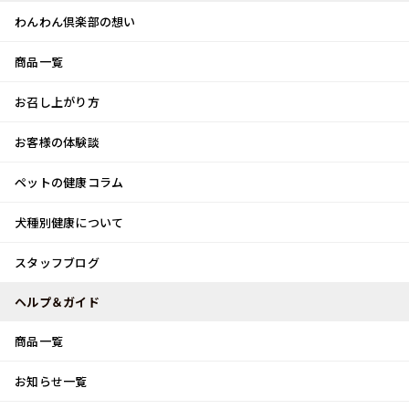
わんわん倶楽部の想い
商品一覧
お客様体験談
メ
お召し上がり方
ニ
0
ュ
ログイン
お客様の体験談
ー
ペットの健康コラム
カート
犬種別健康について
トップ
スタッフブログ
水遊びと恐竜アスレチック
スタッフブログ
スタッフブログ
ヘルプ＆ガイド
商品一覧
水遊びと恐竜アスレチック
お知らせ一覧