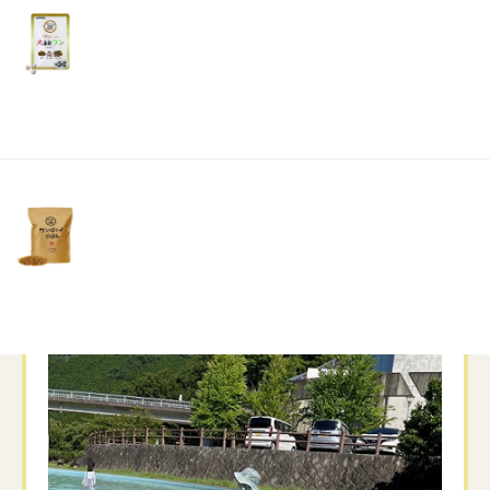
リ
土・
日・
祝
日）