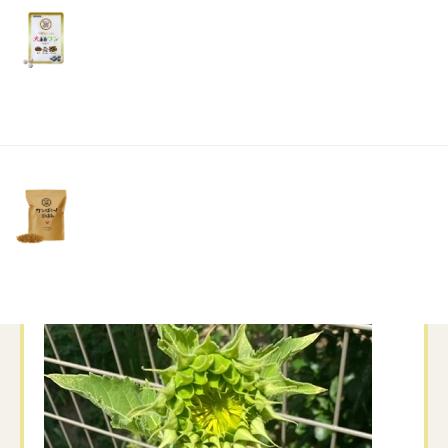
リ
土・
ほしい所ですね
日・
祝
息子がハムちゃんの餌からヒマワリの種を拝借し、1ヶ月
日）
ほど前に蒔きました
『餌の種だし発芽するかなぁ･･･』なんて心配していまし
たが
スクスクと成長し、もう少しで花が咲きそうです