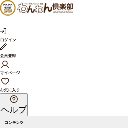
犬・猫
の健康
サプリ
マ
ログイン
イ
メント
ペ
ー
ならペ
会員登録
ジ
ット用
マイページ
サプリ
通販サ
お気に入り
イト
ヘルプ
コンテンツ
商品一覧