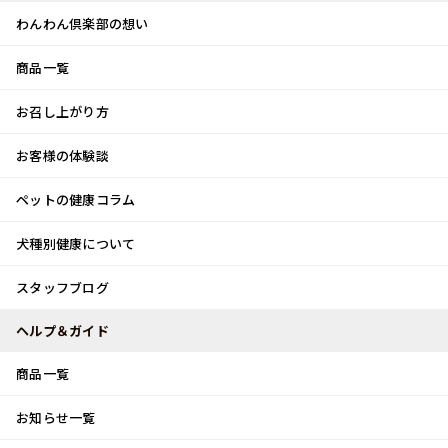
わんわん倶楽部の想い
商品一覧
お客様体験談
メ
お召し上がり方
ニ
0
ュ
ログイン
お客様の体験談
ー
ペットの健康コラム
カート
犬種別健康について
トップ
スタッフブログ
本日より
スタッフブログ
スタッフブログ
ヘルプ＆ガイド
商品一覧
本日より
お知らせ一覧