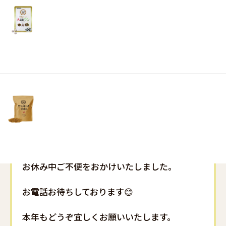
リ
土・
続く余震の情報と夜には火災の被害などのニュ
日・
ースで胸が痛むばかりの元旦でした😔
祝
日）
地震で被害に遭われた方々に心よりお悔やみと
お見舞いを申し上げます。
一日も早い復興と穏やかな日々が訪れます事を
願っております。
本日より通常営業です！
お休み中ご不便をおかけいたしました。
お電話お待ちしております😊
本年もどうぞ宜しくお願いいたします。