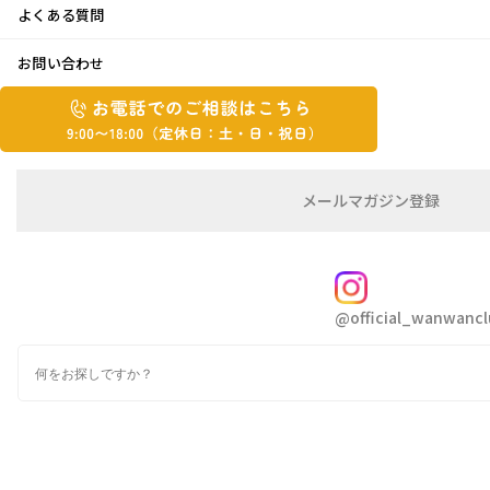
よくある質問
本日より
お問い合わせ
お
2024年1月5日
お
電
電
話
話
こんにちは😃モリタです。
で
で
の
メ
メールマガジン登録
の
能登半島の皆様大丈夫でしょうか…
ご
ー
相
ル
ご
談
マ
相
新年早々、災害の恐ろしさ、いつも通りの日常
ガ
FOLLOW
談
ジ
のありがたみを思い知らされます…
@official_wanwancl
ン
は
の
こ
奈良でも突然の緊急地震速報に驚き、直ぐに揺
検
登
ち
索
録
れてる！
ら
9:00~18:00（定
カ
と思ったのですが揺れが中々治らず、怖くて家
休
テ
族で咄嗟に家の外に出ました😣
ゴ
日：