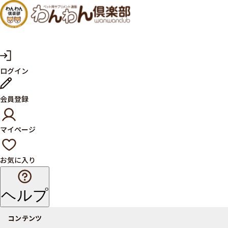
犬・猫
の健康
サプリ
マ
ログイン
イ
メント
ペ
ー
ならペ
会員登録
ジ
ット用
マイページ
サプリ
通販サ
お気に入り
イト
ヘルプ
コンテンツ
商品一覧