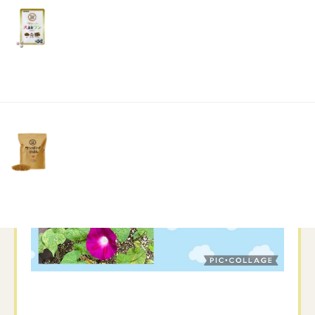
リ
土・
日・
祝
日）