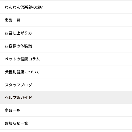
わんわん倶楽部の想い
商品一覧
お客様体験談
メ
お召し上がり方
ニ
0
ュ
ログイン
お客様の体験談
ー
ペットの健康コラム
カート
犬種別健康について
トップ
スタッフブログ
月下美人♪
スタッフブログ
スタッフブログ
ヘルプ＆ガイド
商品一覧
月下美人♪
お知らせ一覧