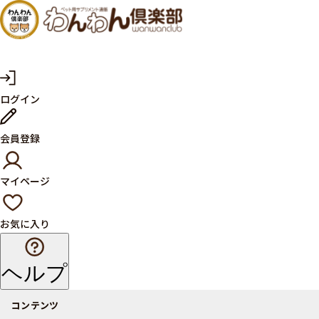
犬・猫
の健康
サプリ
マ
ログイン
イ
メント
ペ
ー
ならペ
会員登録
ジ
ット用
マイページ
サプリ
通販サ
お気に入り
イト
ヘルプ
コンテンツ
商品一覧