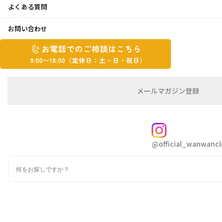
よくある質問
月下美人♪
お問い合わせ
お
2021年7月8日
お
電
電
話
話
こんにちは^_^ とみちゃんです。
で
で
の
メ
メールマガジン登録
の
ご
ー
相
ル
ご
談
マ
相
我が家の月下美人が咲きました
ガ
FOLLOW
談
ジ
花が咲くのは、一夜だけ
というものです
@official_wanwancl
ン
は
の
が、日中に咲いて、楽しませてくれました。
こ
検
登
ち
索
録
朝顔も順調ですよ〜
ら
9:00~18:00（定
カ
休
テ
ゴ
日：