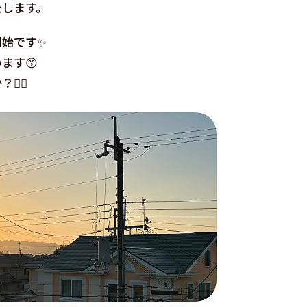
たします。
開始です✨
ます😙
‍♀️