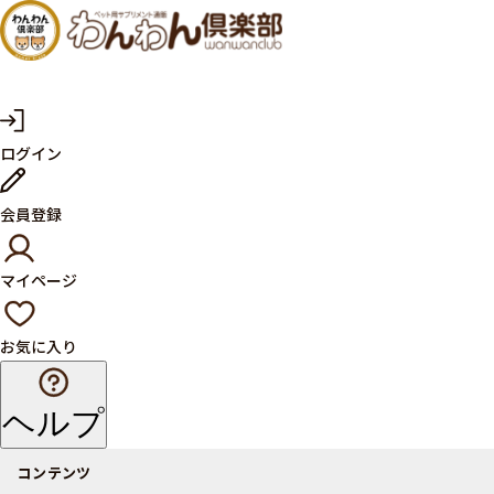
犬・猫
の健康
サプリ
マ
ログイン
イ
メント
ペ
ー
ならペ
会員登録
ジ
ット用
マイページ
サプリ
通販サ
お気に入り
イト
ヘルプ
コンテンツ
商品一覧