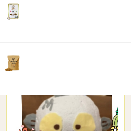
ほぼ1人で完成させたケーキでお祝い🍰
リ
土・
日・
祝
日）