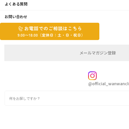
よくある質問
新生活
お問い合わせ
お
お
2025年4月18日
電
電
話
話
こんにちはきたちゃんです😄
で
で
の
メ
メールマガジン登録
の
ご
ー
春本番ですね🍃暖かな日が続いています✨✨
相
ル
ご
談
マ
相
今日の奈良県は25度越えの予報です🌡️
ガ
FOLLOW
談
ジ
@official_wanwancl
ン
は
夏！？年々、春が短くなっている気がします💦
の
こ
検
登
ち
索
先日、娘の誕生日がありました🎉
録
ら
9:00~18:00（定
娘作☝️
カ
休
テ
ゴ
日：