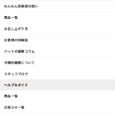
わんわん倶楽部の想い
商品一覧
お客様体験談
メ
お召し上がり方
ニ
0
ュ
ログイン
お客様の体験談
ー
ペットの健康コラム
カート
犬種別健康について
トップ
スタッフブログ
新生活
スタッフブログ
スタッフブログ
ヘルプ＆ガイド
商品一覧
新生活
お知らせ一覧