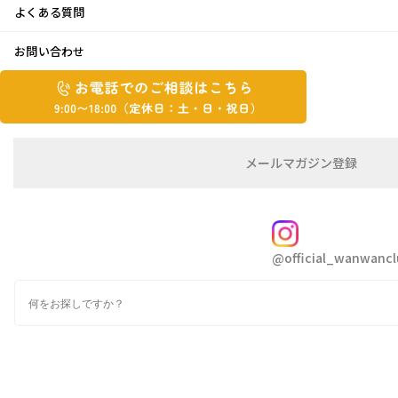
よくある質問
新春ヨガ
お問い合わせ
お
2025年1月10日
お
電
電
話
話
で
こんにちは！とみちゃんです^_^
で
の
メ
メールマガジン登録
の
葛城山のてっぺんが白くなり、
ご
ー
相
ル
ご
談
マ
相
昨日あたりから、グッと冷え込み始めました奈
ガ
FOLLOW
談
ジ
良です❄️
@official_wanwancl
ン
は
の
こ
検
新年一発目のヨガへ行ってきました。
登
ち
索
録
年末年始の暴飲暴食がたたり、体が重いこと‥
ら
💧
9:00~18:00（定
カ
休
テ
ゴ
日：