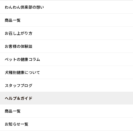
わんわん倶楽部の想い
商品一覧
お客様体験談
メ
お召し上がり方
ニ
0
ュ
ログイン
お客様の体験談
ー
ペットの健康コラム
カート
犬種別健康について
トップ
スタッフブログ
新春ヨガ
スタッフブログ
スタッフブログ
ヘルプ＆ガイド
商品一覧
新春ヨガ
お知らせ一覧