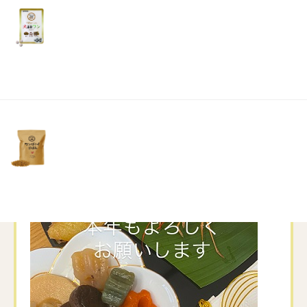
リ
土・
日・
祝
日）