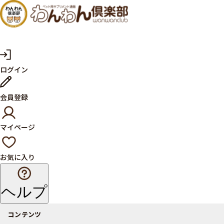
犬・猫
の健康
サプリ
マ
ログイン
イ
メント
ペ
ー
ならペ
会員登録
ジ
ット用
マイページ
サプリ
通販サ
お気に入り
イト
ヘルプ
コンテンツ
商品一覧