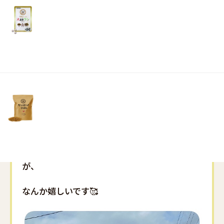
暑さだと思いました💦
リ
土・
そんな中、クラブ活動で屋外で運動をしていた
日・
祝
息子。すごいと思います！！
日）
無事にこの夏を乗り切れたことに感謝です🙇‍♀️
そして、もうすぐ文化祭🙋‍♀️
今準備に頑張っています💪
生徒として参加できる最後の年なので、思いっ
きり楽しんで欲しいと思います💖
私もＰＴＡ活動のお手伝い。この歳でちょっと
だけでも文化祭というものに参加できること
が、
なんか嬉しいです🥰