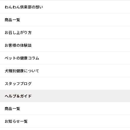
わんわん倶楽部の想い
商品一覧
お客様体験談
メ
お召し上がり方
ニ
0
ュ
ログイン
お客様の体験談
ー
ペットの健康コラム
カート
犬種別健康について
トップ
スタッフブログ
文化祭！
スタッフブログ
スタッフブログ
ヘルプ＆ガイド
商品一覧
文化祭！
お知らせ一覧