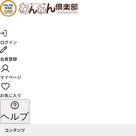
犬・猫
の健康
サプリ
マ
ログイン
イ
メント
ペ
ー
ならペ
会員登録
ジ
ット用
マイページ
サプリ
通販サ
お気に入り
イト
ヘルプ
コンテンツ
商品一覧