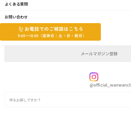
よくある質問
文化祭！
お問い合わせ
お
お
2024年9月5日
電
電
話
話
こんにちは kakiです😄
で
で
日中はまだまだ暑い日が続いていますが、
の
メ
メールマガジン登録
の
ご
ー
相
ル
ご
やっと朝晩涼しく過ごしやすくなってきたよう
談
マ
相
ガ
な気がします✨
FOLLOW
談
ジ
秋の虫の声も聞こえはじめました🎵
@official_wanwancl
ン
は
の
こ
検
登
昨日の気象庁の発表によると、
ち
索
録
ら
今年の夏の平均気温は、1898年の統計開始以
9:00~18:00（定
降で最も高かったそうです🥵
カ
休
テ
どうりで、今まで体験したことのないレベルの
ゴ
日：