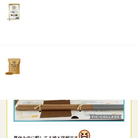
リ
土・
日・
祝
日）
夏休み中に暇してる娘と挑戦です