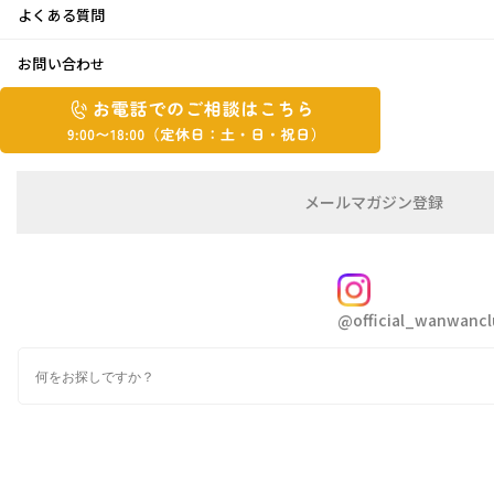
よくある質問
手作りお箸！！
お問い合わせ
お
2021年8月6日
お
電
電
話
話
で
こんにちは。はとちゃんです
で
の
メ
メールマガジン登録
の
ご
ー
相
ル
ご
毎日本当に暑いですね
外に出るとジリジリ…痛い
談
マ
相
ガ
FOLLOW
です
談
ジ
@official_wanwancl
ン
は
の
こ
検
登
何か作りたいと思っている私
ち
索
録
『手作りお箸』のキットを見つけ早速注文！先日届きま
ら
9:00~18:00（定
した
カ
休
テ
ゴ
日：