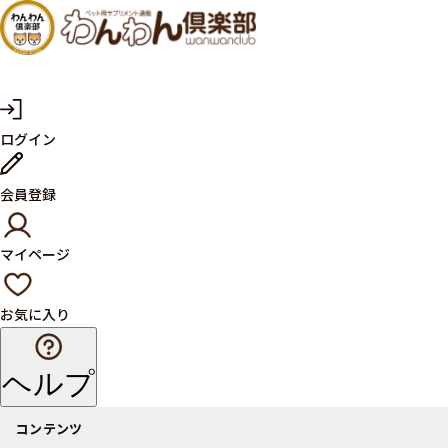
犬・猫
の健康
サプリ
マ
ログイン
イ
メント
ペ
ー
ならペ
会員登録
ジ
ット用
マイページ
サプリ
通販サ
お気に入り
イト
ヘルプ
コンテンツ
商品一覧