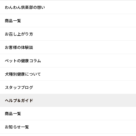
わんわん倶楽部の想い
商品一覧
お客様体験談
メ
お召し上がり方
ニ
0
ュ
ログイン
お客様の体験談
ー
ペットの健康コラム
カート
犬種別健康について
トップ
スタッフブログ
手作りお箸！！
スタッフブログ
スタッフブログ
ヘルプ＆ガイド
商品一覧
手作りお箸！！
お知らせ一覧